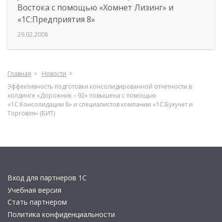
Востока с помощью «Хомнет Лизинг» и
«1С:Предприятия 8»
29.02.2008
Главная
Новости
Эффективность подготовки консолидированной отчетности в
холдинге «Дорожник – 92» повышена с помощью
«1С:Консолидации 8» и специалистов компании «1С:Бухучет и
Торговля» (БИТ)
Вход для партнеров 1С
Учебная версия
Стать партнером
Политика конфиденциальности