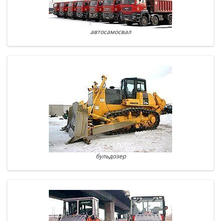
автосамосвал
бульдозер