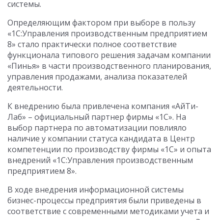
системы.
Определяющим фактором при выборе в пользу
«1С:Управления производственным предприятием
8» стало практически полное соответствие
функционала типового решения задачам компании
«Пинья» в части производственного планирования,
управления продажами, анализа показателей
деятельности.
К внедрению была привлечена компания «АйТи-
Лаб» – официальный партнер фирмы «1С». На
выбор партнера по автоматизации повлияло
наличие у компании статуса кандидата в Центр
компетенции по производству фирмы «1С» и опыта
внедрений «1С:Управ­ле­ния про­из­вод­ст­вен­ным
пред­при­яти­ем 8».
В ходе внедрения информационной системы
бизнес-процессы предприятия были приведены в
соответствие с современными методиками учета и