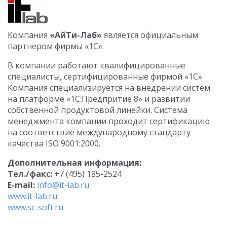
Компания
«АйТи-Лаб»
является официаль­ным
партнером фирмы «1С».
В компании работают квалифициро­ванные
специали­сты, сертифицированные фирмой «1С».
Компания специали­зируется на внедрении систем
на плат­форме «1С:Предпритие 8» и развитии
собственной продуктовой линейки. Система
менеджмента компании проходит сертификацию
на соответствие между­народному стандарту
качества ISO 9001:2000.
Дополнительная информация:
Тел./факс:
+7 (495) 185-2524
E-mail:
info@it-lab.ru
www.it-lab.ru
www.sc-soft.ru