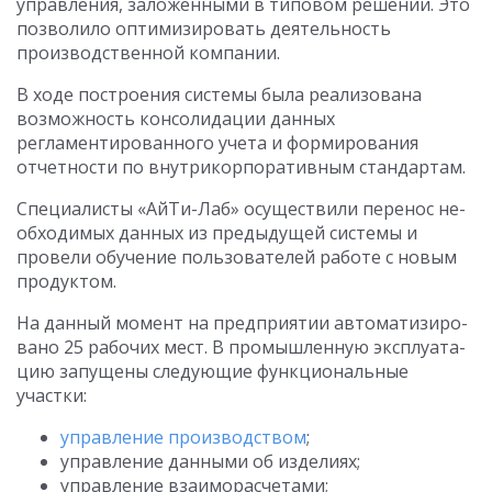
управления, заложенными в типовом решении. Это
позволило оптимизировать деятельность
производственной компании.
В ходе построения системы была реализована
возможность консолидации данных
регламентированного учета и формирования
отчетности по внутрикорпоративным стандартам.
Спе­циа­ли­сты «Ай­Ти-Лаб» осу­ще­ст­ви­ли пе­ре­нос не­
об­хо­ди­мых дан­ных из пре­ды­ду­щей сис­те­мы и
провели обу­че­ние поль­зо­ва­те­лей ра­бо­те с но­вым
про­дук­том.
На данный мо­мент на предприятии ав­то­ма­ти­зи­ро­
ва­но 25 ра­бо­чих мест. В про­мыш­ленн­ую экс­плуа­та­
цию запущены следующие функциональные
участки:
управление производством
;
управление данными об изделиях;
управление взаиморасчетами;