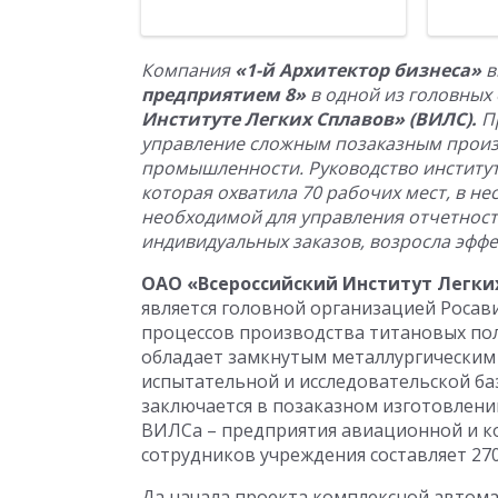
Компания
«1-й Архитектор бизнеса»
в
предприятием 8»
в одной из головных
Институте Легких Сплавов» (ВИЛС).
П
управление сложным позаказным произ
промышленности. Руководство институт
которая охватила 70 рабочих мест, в н
необходимой для управления отчетност
индивидуальных заказов, возросла эфф
ОАО «Всероссийский Институт Легки
является головной организацией Росав
процессов производства титановых по
обладает замкнутым металлургическим
испытательной и исследовательской ба
заключается в позаказном изготовлени
ВИЛСа – предприятия авиационной и к
сотрудников учреждения составляет 270
Да начала проекта комплексной автом