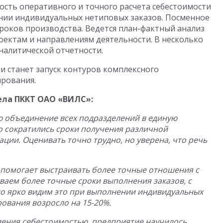
сть оперативного и точного расчета себестоимости
ении индивидуальных нетиповых заказов. Посменное
роков производства. Ведется план-фактный анализ
оектам и направлениям деятельности. В несколько
налитической отчетности.
 станет запуск контуров комплексного
рования.
ела ПККТ ОАО «ВИЛС»:
 объединение всех подразделений в единую
 сократились сроки получения различной
ии. Оценивать точно трудно, но уверена, что речь
помогает выстраивать более точные отношения с
ваем более точные сроки выполнения заказов, с
но ярко видим это при выполнении индивидуальных
рования возросло на 15-20%.
вления себестоимостью, предприятие научилось