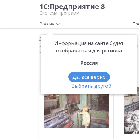
1С:Предприятие 8
Система программ
Россия
Пр
Главная
Новости
Информация на сайте будет
Компания «1-й Архитектор бизнеса» внедрила «1С:
отображаться для региона
Институте Легких Сплавов» (ВИЛС)
27.06.2007
Россия
Да, все верно
Выбрать другой