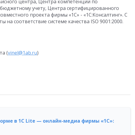
рвисного центра, Центра компетенции по
 бюджетному учету, Центра сертифицированного
совместного проекта фирмы «1С» - «1С:Консалтинг». С
ы на соответствие системе качества ISO 9001:2000.
а (
vinel@1ab.ru
)
форме в 1С Lite — онлайн-медиа фирмы «1С»: