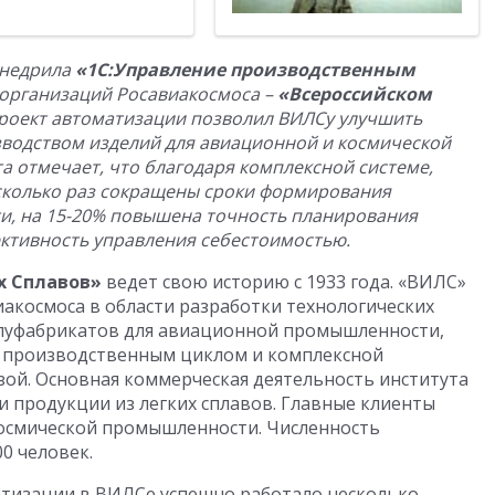
недрила
«1С:Управление производственным
 организаций Росавиакосмоса –
«Всероссийском
роект автоматизации позволил ВИЛСу улучшить
водством изделий для авиационной и космической
а отмечает, что благодаря комплексной системе,
есколько раз сокращены сроки формирования
и, на 15-20% повышена точность планирования
ективность управления себестоимостью.
х Сплавов»
ведет свою историю с 1933 года. «ВИЛС»
иакосмоса в области разработки технологических
луфабрикатов для авиационной промышленности,
 производственным циклом и комплексной
зой. Основная коммерческая деятельность института
и продукции из легких сплавов. Главные клиенты
осмической промышленности. Численность
0 человек.
атизации в ВИЛСе успешно работало несколько