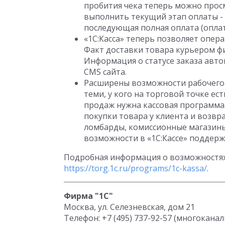
пробития чека теперь можно прос
выполнить текущий этап оплаты - 
последующая полная оплата (оплат
«1С:Касса» теперь позволяет опер
Факт доставки товара курьером фи
Информация о статусе заказа автом
CMS сайта.
Расширены возможности рабочего 
теми, у кого на торговой точке е
продаж нужна кассовая программа
покупки товара у клиента и возвра
ломбарды, комиссионные магазины,
возможности в «1С:Кассе» поддер
Подробная информация о возможностях 
https://torg.1c.ru/programs/1c-kassa/
.
Фирма "1С"
Москва, ул. Селезневская, дом 21
Телефон: +7 (495) 737-92-57 (многокана