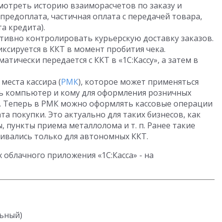
мотреть историю взаиморасчетов по заказу и
предоплата, частичная оплата с передачей товара,
а кредита).
ативно контролировать курьерскую доставку заказов.
ксируется в ККТ в момент пробития чека.
атически передается с ККТ в «1С:Кассу», а затем в
места кассира (
РМК
), которое может применяться
сть компьютер и кому для оформления розничных
. Теперь в РМК можно оформлять кассовые операции
та покупки. Это актуально для таких бизнесов, как
 пункты приема металлолома и т. п. Ранее такие
живались только для автономных ККТ.
облачного приложения «1С:Касса» - на
льный)