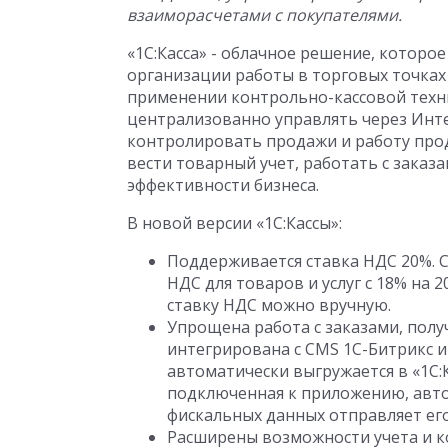
взаиморасчетами с покупателями.
«1С:Касса» - облачное решение, которое
организации работы в торговых точка
применении контрольно-кассовой техни
централизованно управлять через Инте
контролировать продажи и работу прод
вести товарный учет, работать с заказ
эффективности бизнеса.
В новой версии «1С:Кассы»:
Поддерживается ставка НДС 20%. С
НДС для товаров и услуг с 18% на
ставку НДС можно вручную.
Упрощена работа с заказами, полу
интегрирована с CMS 1С-Битрикс и
автоматически выгружается в «1С:
подключенная к приложению, авто
фискальных данных отправляет его
Расширены возможности учета и к