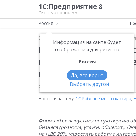
1С:Предприятие 8
Система программ
Россия
Пр
Главная
Новости
Новая версия "1С:Кассы" - п
Информация на сайте будет
Новая версия "1С:Кас
отображаться для региона
интеграция с интерн
Россия
курьерской доставки
Да, все верно
Выбрать другой
27.12.2018
Новости на тему:
1С:Рабочее место кассира
,
Фирма «1С» выпустила новую версию об
бизнеса (розница, услуги, общепит). 
на НДС 20%, упростить работу с интерне