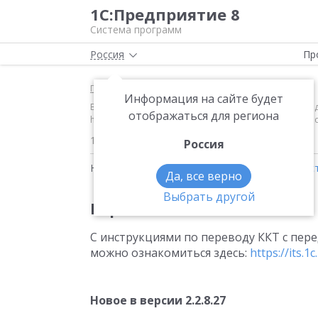
1С:Предприятие 8
Система программ
Россия
Пр
Главная
Новости
Информация на сайте будет
Версия 2.2.8 С инструкциями по переводу ККТ с пер
отображаться для региона
https://its.1c.ru/db/metod81#browse:13:-1:2115:2511
16.05.2018
Россия
Новости на тему:
1С:Розница
,
1С:Рабочее мес
Да, все верно
Выбрать другой
Версия 2.2.8
С инструкциями по переводу ККТ с пере
можно ознакомиться здесь:
https://its.
Новое в версии 2.2.8.27