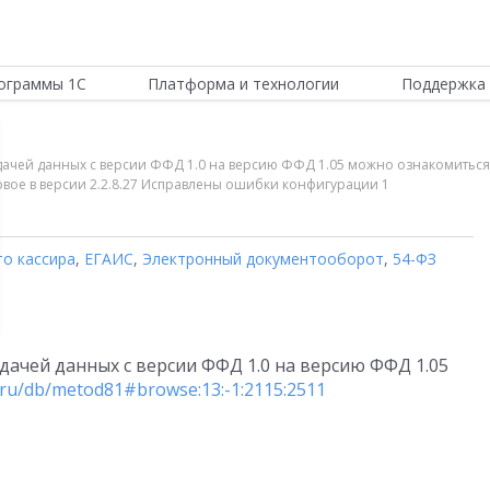
ограммы 1С
Платформа и технологии
Поддержка 
едачей данных с версии ФФД 1.0 на версию ФФД 1.05 можно ознакомиться 
 Новое в версии 2.2.8.27 Исправлены ошибки конфигурации 1
то кассира
,
ЕГАИС
,
Электронный документооборот
,
54-ФЗ
дачей данных с версии ФФД 1.0 на версию ФФД 1.05
1c.ru/db/metod81#browse:13:-1:2115:2511