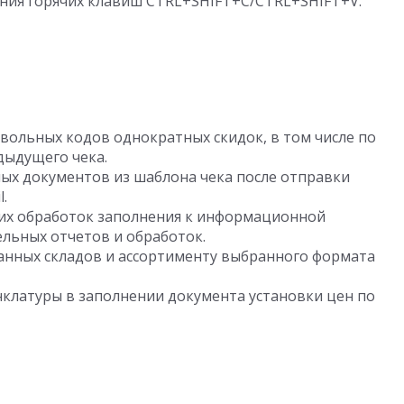
ния горячих клавиш CTRL+SHIFT+C/CTRL+SHIFT+V.
вольных кодов однократных скидок, в том числе по
дыдущего чека.
ных документов из шаблона чека после отправки
.
х обработок заполнения к информационной
льных отчетов и обработок.
анных складов и ассортименту выбранного формата
нклатуры в заполнении документа установки цен по