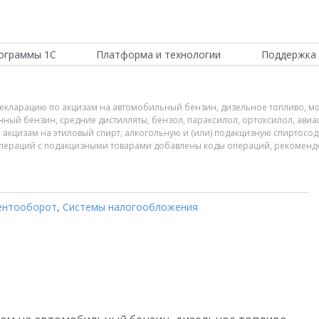
ограммы 1С
Платформа и технологии
Поддержка 
ю декларацию по акцизам на автомобильный бензин, дизельное топливо, м
ный бензин, средние дистилляты, бензол, параксилол, ортоксилол, ави
о акцизам на этиловый спирт, алкогольную и (или) подакцизную спирто
в операций с подакцизными товарами добавлены коды операций, рекоменд
ентооборот
,
Системы налогообложения