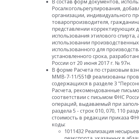
В состав форм документов, испол
Росалкогольрегулирования, добав
организации, индивидуального пр
товаропроизводителя, гражданина,
представлении корректирующих де
использования этилового спирта,
использовании производственных 
использованного для производств
установленного срока, разработа
России от 20 июня 2017 г. № 97н.
В форме Расчета по страховым взн
ММВ-7-11/551@ реализованы пров
содержащихся в разделе 3 "Персо
Расчета, рекомендованные письмом
соответствии с письмом ФНС России
операций, выдаваемый при заполнен
раздела 5 - строк 010, 070, 110 ра
стоимость в редакции приказа ФНС
коды:
1011432 Реализация несырье
реэкспорта, указанных в абза