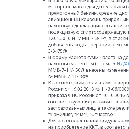
В налоговую декларацию по акциз
моторные масла для дизельных и (
прямогонный бензин, средние дист
авиационный керосин, природный 
налоговую декларацию по акцизам 
подакцизную спиртосодержащую п
12.01.2016 № ММВ-7-3/1@, в списк
добавлены коды операций, рекоме
3/3475@.
В форму Расчета сумм налога на д
налоговым агентом (форма 6-
НДФ
ММВ-7-11/450@ внесены изменения 
№ ММВ-7-11/18@.
В соответствии со xsd-схемой вер
России от 19.02.2018 № 11-3-06/00
приказа ФНС России от 10.10.2016
соответствующих реквизитов вве
застрахованных лиц, а также реа
"Фамилия", "Имя", "Отчество".
Для возможности индивидуальном
на приобретение ККТ, в соответст