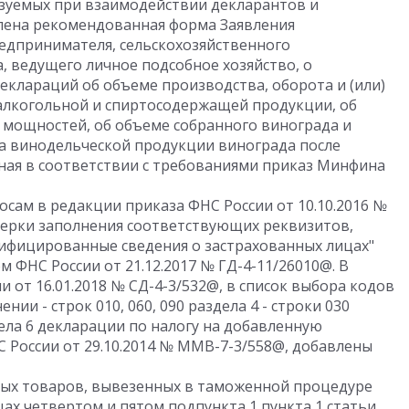
ьзуемых при взаимодействии декларантов и
лена рекомендованная форма Заявления
едпринимателя, сельскохозяйственного
 ведущего личное подсобное хозяйство, о
клараций об объеме производства, оборота и (или)
 алкогольной и спиртосодержащей продукции, об
мощностей, об объеме собранного винограда и
а винодельческой продукции винограда после
нная в соответствии с требованиями приказ Минфина
осам в редакции приказа ФНС России от 10.10.2016 №
ерки заполнения соответствующих реквизитов,
нифицированные сведения о застрахованных лицах"
 ФНС России от 21.12.2017 № ГД-4-11/26010@. В
 от 16.01.2018 № СД-4-3/532@, в список выбора кодов
ии - строк 010, 060, 090 раздела 4 - строки 030
здела 6 декларации по налогу на добавленную
 России от 29.10.2014 № ММВ-7-3/558@, добавлены
вых товаров, вывезенных в таможенной процедуре
цах четвертом и пятом подпункта 1 пункта 1 статьи