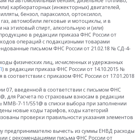
ам на автомобильный бензин, дизельное топливо,
или) карбюраторных (инжекторных) двигателей,
илляты, бензол, параксилол, ортоксилол,
газ, автомобили легковые и мотоциклы, и в
на этиловый спирт, алкогольную и (или)
родукцию в редакции приказа ФНС России от
и кодов операций с подакцизными товарами
ндованные письмом ФНС России от 21.02.18 № СД-4-
оходы физических лиц, исчисленных и удержанных
Л
) в редакции приказа ФНС России от 14.10.2015 №
в соответствии с приказом ФНС России от 17.01.2018
сии 07, введенной в соответствии с письмом ФНС
89@, для Расчета по страховым взносам в редакции
 № ММВ-7-11/551@ в списки выбора при заполнении
дены новые коды тарифов, коды категорий
лизованы проверки правильности указания элементов
у предпринимателю вычесть из суммы ЕНВД расходы
вии с рекомендациями письма ФНС России от