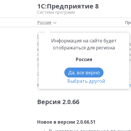
1С:Предприятие 8
Система программ
Россия
Пр
Главная
Новости
Информация на сайте будет
Версия 2.0.66 Новое в версии 2.0.66.51 В налогову
отображаться для региона
карбюраторных (инжекторных) двигателей, прямогон
легковые и мотоциклы, и в налоговую декларацию п
Россия
России от 12.01.2016 № ММВ-7-3/1@, в списки кодо
3/3475@
Да, все верно
28.03.2018
Выбрать другой
Новости на тему:
Налоги
,
Электронный докум
Версия 2.0.66
Новое в версии 2.0.66.51