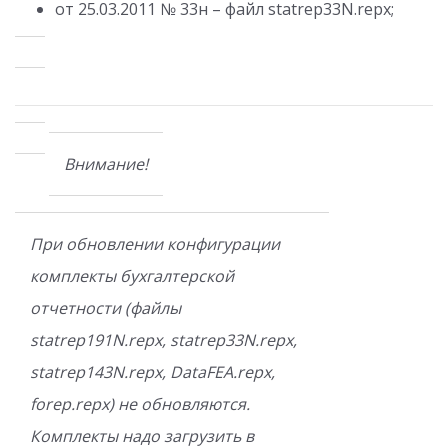
от 25.03.2011 № 33н – файл statrep33N.repx;
Внимание!
При обновлении конфигурации
комплекты бухгалтерской
отчетности (файлы
statrep191N.repx, statrep33N.repx,
statrep143N.repx, DataFEA.repx,
forep.repx) не обновляются.
Комплекты надо загрузить в