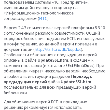
пользователям системы «1С:Предприятие»,
имеющим действующую подписку на
«Информационно-технологическое
сопровождение» (
ИТС
).
Версия 2.4.3 совместима с версией платформы 8.3.10
с отключенным режимом совместимости. Общий
порядок обновления подсистем БСП, используемых
в конфигурациях, до данной версии приведен в
документации (
http://its.1c.ru/db/bspdoc
).
Особенности обновления с предыдущих версий
описаны в файле
UpdateSSL.htm
, входящем к
комплект поставки (в каталоге
\ExtFiles\Docs
). При
обновлении «через» несколько версий, необходимо
отработать инструкции разделов
Переход с
предыдущих версий
файла
UpdateSSL.htm
последовательно для всех предыдущих версий
библиотеки.
Для обновления версий БСП в прикладных
решениях рекомендуется использовать