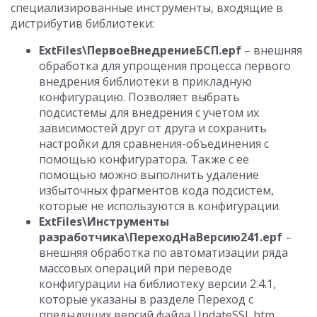
специализированные инструменты, входящие в
дистрибутив библиотеки:
ExtFiles\ПервоеВнедрениеБСП.epf
– внешняя
обработка для упрощения процесса первого
внедрения библиотеки в прикладную
конфигурацию. Позволяет выбрать
подсистемы для внедрения с учетом их
зависимостей друг от друга и сохранить
настройки для сравнения-объединения с
помощью конфигуратора. Также с ее
помощью можно выполнить удаление
избыточных фрагментов кода подсистем,
которые не используются в конфигурации.
ExtFiles\Инструменты
разработчика\ПереходНаВерсию241.epf
–
внешняя обработка по автоматизации ряда
массовых операций при переводе
конфигурации на библиотеку версии 2.4.1,
которые указаны в разделе Переход с
предыдущих версий файла UpdateSSL.htm.