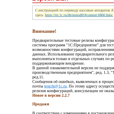
С инструкцией по переводу кассовых аппаратов 
здесь:
https://its.1c.ru/db/metod81#content:6866:hdoc
В
нимание
!
Предварительные тестовые релизы конфигура
системы программ "1С:Предприятие" для тест
возможностями конфигураций, исправлениями
данных.
Использование предварительного рел
выполняться только в отдельных случаях по р
поддерживающим внедрение.
В данной ознакомительной версии не поддер
производственным предприятием", ред. 1.3, "У
ред.11.
Сообщения об ошибках, выявленных в процесс
почты
testcfg@1c.ru
. По этому адресу осущес
релизов конфигураций, консультации не оказ
Новое в версии 2.2.7
Продажи
В соответствии с изменениями в постановлен