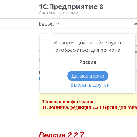
1С:Предприятие 8
Система программ
Россия
Пр
Главная
Новости
Информация на сайте будет
Типовая конфигурация1С:Розница, редакция 2.2 (Вер
отображаться для региона
1.05 можно ознакомиться здесь: https://its.1c.ru/d
06.10.2017
Россия
Новости на тему:
1С:Розница
,
Налоги
,
ЕГАИС
,
Да, все верно
НДС
,
54-ФЗ
Выбрать другой
Типовая конфигурация
1С:Розница, редакция 2.2 (Версия для озн
Версия 2.2.7