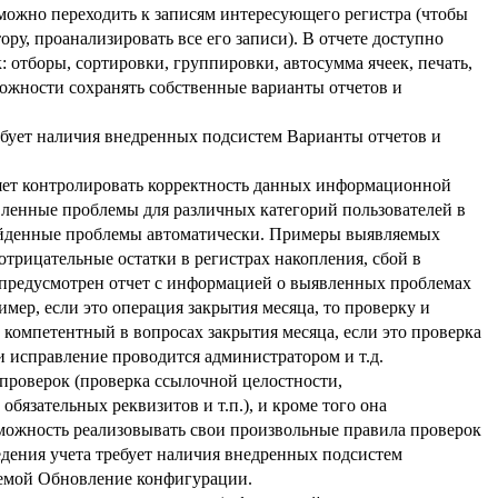
 можно переходить к записям интересующего регистра (чтобы
ору, проанализировать все его записи). В отчете доступно
 отборы, сортировки, группировки, автосумма ячеек, печать,
зможности сохранять собственные варианты отчетов и
бует наличия внедренных подсистем Варианты отчетов и
яет контролировать корректность данных информационной
ленные проблемы для различных категорий пользователей в
найденные проблемы автоматически. Примеры выявляемых
трицательные остатки в регистрах накопления, сбой в
е предусмотрен отчет с информацией о выявленных проблемах
имер, если это операция закрытия месяца, то проверку и
 компетентный в вопросах закрытия месяца, если это проверка
и исправление проводится администратором и т.д.
 проверок (проверка ссылочной целостности,
бязательных реквизитов и т.п.), и кроме того она
можность реализовывать свои произвольные правила проверок
едения учета требует наличия внедренных подсистем
темой Обновление конфигурации.