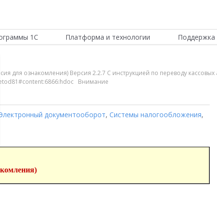
ограммы 1С
Платформа и технологии
Поддержка 
сия для ознакомления) Версия 2.2.7 С инструкцией по переводу кассовы
b/metod81#content:6866:hdoc Внимание
Электронный документооборот
,
Системы налогообложения
,
акомления)