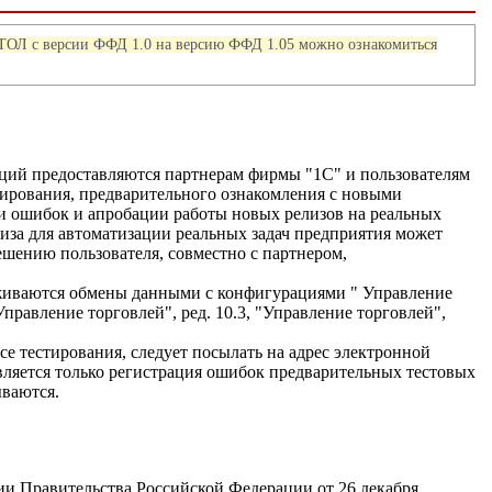
АТОЛ с версии ФФД 1.0 на версию ФФД 1.05 можно ознакомиться
ций предоставляются партнерам фирмы "1С" и пользователям
ирования, предварительного ознакомления с новыми
 ошибок и апробации работы новых релизов на реальных
иза для автоматизации реальных задач предприятия может
ешению пользователя, совместно с партнером,
живаются обмены данными с конфигурациями " Управление
правление торговлей", ред. 10.3, "Управление торговлей",
е тестирования, следует посылать на адрес электронной
твляется только регистрация ошибок предварительных тестовых
ываются.
ии Правительства Российской Федерации от 26 декабря