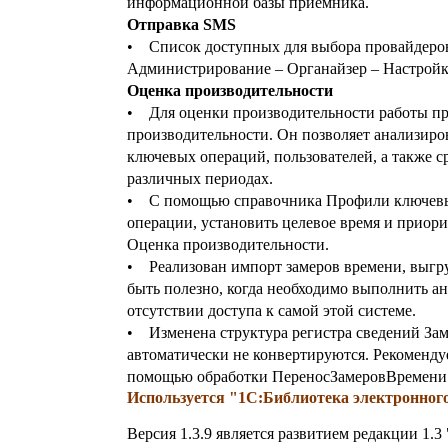
информационной базы приемника.
Отправка SMS
• Список доступных для выбора провайдеров
Администрирование – Органайзер – Настройк
Оценка производительности
• Для оценки производительности работы п
производительности. Он позволяет анализиро
ключевых операций, пользователей, а также 
различных периодах.
• С помощью справочника Профили ключевы
операции, установить целевое время и приори
Оценка производительности.
• Реализован импорт замеров времени, выгру
быть полезно, когда необходимо выполнить а
отсутствии доступа к самой этой системе.
• Изменена структура регистра сведений За
автоматически не конвертируются. Рекоменду
помощью обработки ПереносЗамеровВремени
Используется "1С:Библиотека электронного 
Версия 1.3.9 является развитием редакции 1.