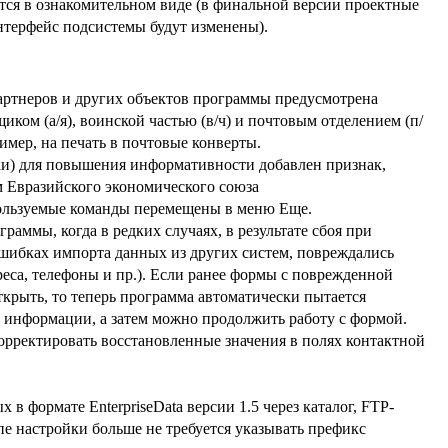
тся в ознакомительном виде (в финальной версии проектные
нтерфейс подсистемы будут изменены).
ртнеров и других объектов программы предусмотрена
ком (а/я), воинской частью (в/ч) и почтовым отделением (п/
ример, на печать в почтовые конверты.
и) для повышения информативности добавлен признак,
м Евразийского экономического союза
пользуемые команды перемещены в меню Еще.
ммы, когда в редких случаях, в результате сбоя при
шибках импорта данных из других систем, повреждались
еса, телефоны и пр.). Если ранее формы с поврежденной
рыть, то теперь программа автоматически пытается
й информации, а затем можно продолжить работу с формой.
рректировать восстановленные значения в полях контактной
 формате EnterpriseData версии 1.5 через каталог, FTP-
апе настройки больше не требуется указывать префикс