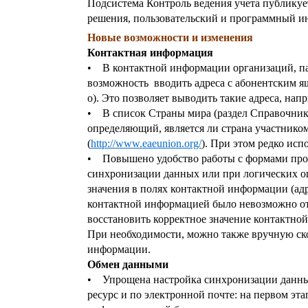
Подсистема Контроль ведения учета публикуе
решения, пользовательский и программный и
Новые возможности и изменения
Контактная информация
• В контактной информации организаций, па
возможность вводить адреса с абонентским ящи
о). Это позволяет выводить такие адреса, нап
• В список Страны мира (раздел Справочник
определяющий, является ли страна участнико
(
http://www.eaeunion.org/
). При этом редко ис
• Повышено удобство работы с формами програ
синхронизации данных или при логических о
значения в полях контактной информации (адр
контактной информацией было невозможно отк
восстановить корректное значение контактно
При необходимости, можно также вручную ско
информации.
Обмен данными
• Упрощена настройка синхронизации данных в
ресурс и по электронной почте: на первом эт