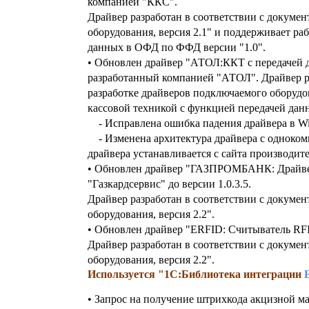
компанией "ККС".
Драйвер разработан в соответствии с докуме
оборудования, версия 2.1" и поддерживает ра
данных в ОФД по ФФД версии "1.0".
• Обновлен драйвер "АТОЛ:ККТ с передачей да
разработанный компанией "АТОЛ". Драйвер ра
разработке драйверов подключаемого оборудов
кассовой техникой с функцией передачей дан
- Исправлена ошибка падения драйвера в W
- Изменена архитектура драйвера с одноком
драйвера устанавливается с сайта производите
• Обновлен драйвер "ГАЗПРОМБАНК: Драйвер
"Газкардcервис" до версии 1.0.3.5.
Драйвер разработан в соответствии с докуме
оборудования, версия 2.2".
• Обновлен драйвер "ERFID: Считыватель RFI
Драйвер разработан в соответствии с докуме
оборудования, версия 2.2".
Используется "1С:Библиотека интеграции
• Запрос на получение штрихкода акцизной м