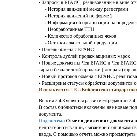
• Запросы в ЕГАИС, реализованные в виде отч
-
История движений между регистрами
-
История движений по форме 2
-
Информация об организации на определе
-
Необработанные ТТН
-
Количество обработанных чеков
-
Остатки алкогольной продукции
• Панель обмена с ЕГАИС
• Контроль дублей продаж акцизных марок
• Новые документы Чек ЕГАИС и Чек ЕГАИС н
тары и безналичной продажи (возврата) юр. л
• Новый протокол обмена с ЕГАИС, реализов
• Расширены статусы обработки документов 
Используется "1C :Библиотека стандартных 
Версия 2.4.3 является развитием редакции 2.
В состав библиотеки включены две новые под
документа.
Подсистема
Отчет о движениях документа
п
нештатной ситуации, связанной с ошибками в
ввода. С помощью отчета можно просмотреть 