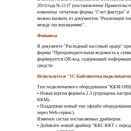
2011года № 1137 (постановление Правительств
изменены печатные формы "Счет фактура" и
можно вызвать из документов "Реализация тов
между организациями".
Финансы
В документе "Расходный кассовый ордер" при
формы "Препроводительная ведомость к сумке
формируется QR-код, содержащий информаци
средств.
Используется "1С:Библиотека подключаемог
Тип подключаемого оборудования "ККМ Offli
• Новая версия формата 2.3 (упрощены настро
ККМ).
• Поддержан новый тип офлайн оборудования 
через Web-сервис).
Изменен состав поставляемых драйверов:
• Добавлен новый драйвер "ККС:ККТ с переда