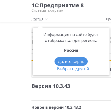
1С:Предприятие 8
Система программ
Россия
Пр
Главная
Новости
Информация на сайте будет
Версия 10.3.43 Новое в версии 10.3.43.2 Обмен э
отображаться для региона
функционал отправки приглашений к обмену на ко
28.07.2017
Россия
Да, все верно
Выбрать другой
Эта новость находится в архиве. Чи
Версия 10.3.43
Новое в версии 10.3.43.2