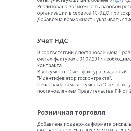
базы, участвующими в обмене
УПД
/УКД
Реализована возможность разовой рег
организации в сервисе 1С-ЭДО при сох
Добавлена возможность указывать спис
Учет НДС
В соответствии с постановлением Прави
счетах-фактурах с 01.07.2017 необходи
контракта.
В документе "Счет-фактура выданный" с
"Идентификатор госконтракта".
Печатная форма документа "Счет-факту
постановлением Правительства РФ от 25
Розничная торговля
Добавлена поддержка формата фискальн
ФНС России от 21.03.2017 N ММВ-7-20/2