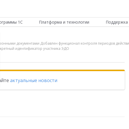
ограммы 1С
Платформа и технологии
Поддержка 
лектронными документами Добавлен функционал контроля периодов дейст
нкретный идентификатор участника ЭДО
тайте
актуальные новости