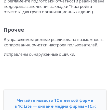
В регламенте подготовки отчетности реализована
поддержка заполнения закладки "Настройки
отчетов" для групп организационных единиц.
Прочее
В управляемом режиме реализована возможность
копирования, очистки настроек пользователей.
Исправлены обнаруженные ошибки.
Читайте новости 1С в легкой форме
в 1С Lite — онлайн-медиа фирмы «1С»: