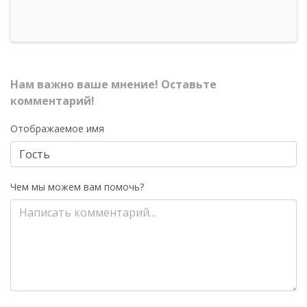
Нам важно ваше мнение! Оставьте
комментарий!
Отображаемое имя
Чем мы можем вам помочь?