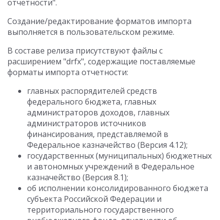
отчетности".
Создание/редактирование форматов импорта
выполняется в пользовательском режиме.
В составе релиза присутствуют файлы с
расширением "drfx", содержащие поставляемые
форматы импорта отчетности:
главных распорядителей средств
федерального бюджета, главных
администраторов доходов, главных
администраторов источников
финансирования, представляемой в
Федеральное казначейство (Версия 4.12);
государственных (муниципальных) бюджетных
и автономных учреждений в Федеральное
казначейство (Версия 8.1);
об исполнении консолидированного бюджета
субъекта Российской Федерации и
территориального государственного