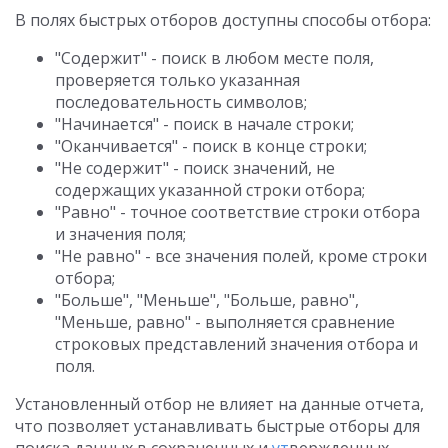
В полях быстрых отборов доступны способы отбора:
"Содержит" - поиск в любом месте поля,
проверяется только указанная
последовательность символов;
"Начинается" - поиск в начале строки;
"Оканчивается" - поиск в конце строки;
"Не содержит" - поиск значений, не
содержащих указанной строки отбора;
"Равно" - точное соответствие строки отбора
и значения поля;
"Не равно" - все значения полей, кроме строки
отбора;
"Больше", "Меньше", "Больше, равно",
"Меньше, равно" - выполняется сравнение
строковых представлений значения отбора и
поля.
Установленный отбор не влияет на данные отчета,
что позволяет устанавливать быстрые отборы для