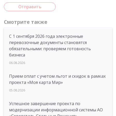
Отправить
Смотрите также
С 1 сентября 2026 года электронные
перевозочные документы становятся
обязательными: проверяем готовность
бизнеса
06.08.2026
Прием оплат с учетом льгот и скидок в рамках
проекта «Моя карта Мир»
05.08.2026
Успешное завершение проекта по
модернизации информационной системы АО