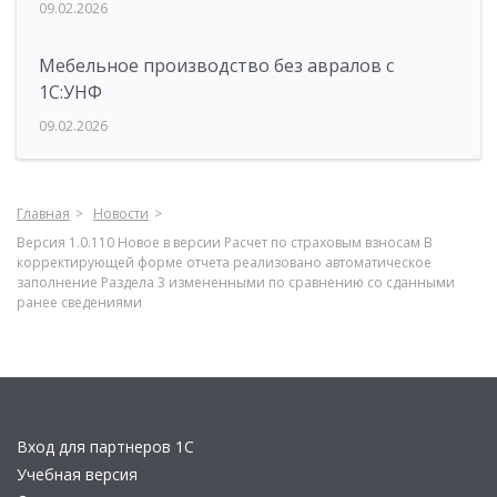
09.02.2026
Мебельное производство без авралов с
1С:УНФ
09.02.2026
Главная
Новости
Версия 1.0.110 Новое в версии Расчет по страховым взносам В
корректирующей форме отчета реализовано автоматическое
заполнение Раздела 3 измененными по сравнению со сданными
ранее сведениями
Вход для партнеров 1С
Учебная версия