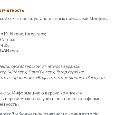
отчетность
кой отчетности, установленных приказами Минфина
p191N.repx, forep.repx;
3N.repx.
repx.
143N.repx.
екты бухгалтерской отчетности (файлы
trep143N.repx, DataFEA.repx, forep.repx) не
ть в справочник «Виды отчетов» (кнопка «Загрузка
екты. Информацию о версии комплекта
 в версии можно получить по кнопке «i» в форме
четность».
рской и бюджетной отчетности - файл extrp.zip.