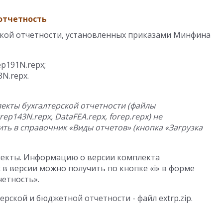
отчетность
кой отчетности, установленных приказами Минфина
ep191N.repx;
3N.repx.
екты бухгалтерской отчетности (файлы
trep143N.repx, DataFEA.repx, forep.repx) не
ть в справочник «Виды отчетов» (кнопка «Загрузка
екты. Информацию о версии комплекта
 в версии можно получить по кнопке «i» в форме
четность».
рской и бюджетной отчетности - файл extrp.zip.