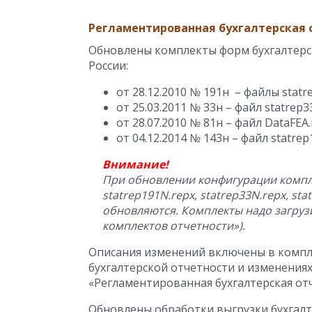
Регламентированная бухгалтерская 
Обновлены комплекты форм бухгалтерс
России:
от 28.12.2010 № 191н – файлы statre
от 25.03.2011 № 33н – файл statrep3
от 28.07.2010 № 81н – файл DataFEA.
от 04.12.2014 № 143н – файл statrep
Внимание!
При обновлении конфигурации компл
statrep191N.repx, statrep33N.repx, sta
обновляются. Комплекты надо загрузи
комплектов отчетности»).
Описания изменений включены в компл
бухгалтерской отчетности и изменениях
«Регламентированная бухгалтерская от
Обновлены обработки выгрузки бухгалте