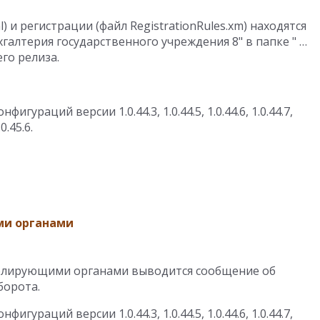
) и регистрации (файл RegistrationRules.xm) находятся
галтерия государственного учреждения 8" в папке " …
го релиза.
гураций версии 1.0.44.3, 1.0.44.5, 1.0.44.6, 1.0.44.7,
.0.45.6.
и органами
ролирующими органами выводится сообщение об
борота.
гураций версии 1.0.44.3, 1.0.44.5, 1.0.44.6, 1.0.44.7,