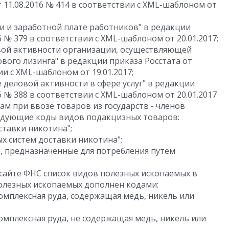
 11.08.2016 № 414 в соответствии с XML-шаблоном от
ти и заработной плате работников" в редакции
6 № 379 в соответствии с XML-шаблоном от 20.01.2017;
ой активности организации, осуществляющей
вого лизинга" в редакции приказа Росстата от
ии с XML-шаблоном от 19.01.2017;
е деловой активности в сфере услуг" в редакции
16 № 388 в соответствии с XML-шаблоном от 20.01.2017
м при ввозе товаров из государств - членов
едующие коды видов подакцизных товаров:
ставки никотина";
х систем доставки никотина";
), предназначенные для потребления путем
сайте ФНС список видов полезных ископаемых в
полезных ископаемых дополнен кодами:
омплексная руда, содержащая медь, никель или
омплексная руда, не содержащая медь, никель или