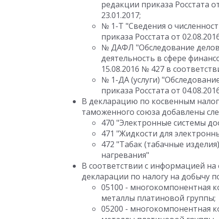
редакции приказа Росстата от
23.01.2017;
№ 1-Т "Сведения о численнос
приказа Росстата от 02.08.201
№ ДАФЛ "Обследование делов
деятельность в сфере финансо
15.08.2016 № 427 в соответств
№ 1-ДА (услуги) "Обследовани
приказа Росстата от 04.08.20
В декларацию по косвенным налога
таможенного союза добавлены сл
470 "Электронные системы до
471 "Жидкости для электронны
472 "Табак (табачные изделия
нагревания"
В соответствии с информацией на 
декларации по налогу на добычу 
05100 - многокомпонентная к
металлы платиновой группы;
05200 - многокомпонентная к