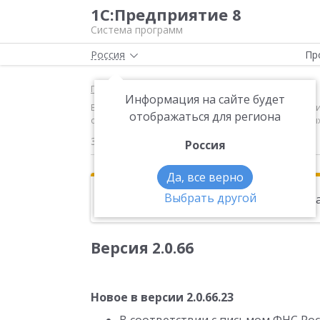
1С:Предприятие 8
Система программ
Россия
Пр
Главная
Новости
Информация на сайте будет
Версия 2.0.66 Новое в версии 2.0.66.23 В соответс
отображаться для региона
отчета 6-НДФЛ для налогоплательщиков, отнесенны
30.03.2017
Россия
Да, все верно
Выбрать другой
Эта новость находится в архиве. Чи
Версия 2.0.66
Новое в версии 2.0.66.23