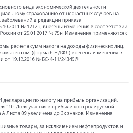
сновного вида экономической деятельности
циальному страхованию от несчастных случаев на
 заболеваний в редакции приказа
.10.2011 № 1212н, внесены изменения в соответствии
оссии от 25.01.2017 № 75н. Изменения применяются с
рмы расчета сумм налога на доходы физических лиц,
вым агентом, (форма 6-НДФЛ) внесены изменения в
 от 19.12.2016 № БС-4-11/24349@.
04 декларации по налогу на прибыль организаций,
ля "10. Доля участия в прибыли контролируемой
 А Листа 09 увеличена до 3х знаков. Изменения
кцизные товары, за исключением нефтепродуктов и
видов подакцизных товаров приведены в