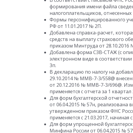
В соответствии с письмом ФНС Рос
формирования имени файла сведен
налогоплательщиков, отнесенных 
Формы персонифицированного уче
РФ от 11.01.2017 № 2П.
Добавлена справка-расчет, котор
средств на выплату страхового обес
приказом Минтруда от 28.10.2016 №
Добавлена форма СЗВ-СТАЖ (с опи
электронном виде в соответствии 
3п.
В декларацию по налогу на добав
29.10.2014 № ММВ-7-3/558@ внесен
от 20.12.2016 № ММВ-7-3/696@. Изм
применяется с отчета за 1 квартал 
Для форм бухгалтерской отчетнос
от 06.04.2015 № 57н, реализована 
утвержденном приказом ФНС Росси
применяется с 21.03.2017, начиная с
Для форм упрощенной бухгалтерск
Минфина России от 06.04.2015 № 5