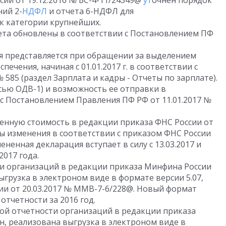
сии от 19.12.2016 № БС-4-11/24349@
ут
очнен порядок
ий 2-
НДФЛ
и отчета 6-НДФЛ для
к категории крупнейших.
та обновлены в соответствии с Постановлением ПФ
ая представляется при обращении за выделением
печения, начиная с 01.01.2017 г. в соответствии с
 585 (раздел Зарплата и кадры - Отчеты по зарплате).
сью ОДВ-1) и возможность ее отправки в
с Постановлением Правления ПФ РФ от 11.01.2017 №
ленную стоимость в редакции приказа ФНС России от
ы изменения в соответствии с приказом ФНС России
ененная декларация вступает в силу с 13.03.2017 и
2017 года.
ти организаций в редакции приказа Минфина России
выгрузка в электроном виде в формате версии 5.07,
и от 20.03.2017 № ММВ-7-6/228@. Новый формат
 отчетности за 2016 год.
ой отчетности организаций в редакции приказа
7н, реализована выгрузка в электроном виде в