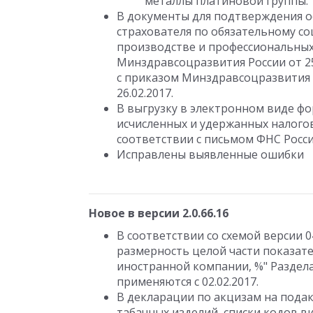
металлы платиновой группы.
В документы для подтверждения о
страхователя по обязательному со
производстве и профессиональных
Минздравсоцразвития России от 25
с приказом Минздравсоцразвития Р
26.02.2017.
В выгрузку в электронном виде фо
исчисленных и удержанных налого
соответствии с письмом ФНС России
Исправлены выявленные ошибки
Новое в версии 2.0.66.16
В соответствии со схемой версии 
размерность целой части показате
иностранной компании, %" Раздела
применяются с 02.02.2017.
В декларации по акцизам на пода
табачных изделий, списки кодов 