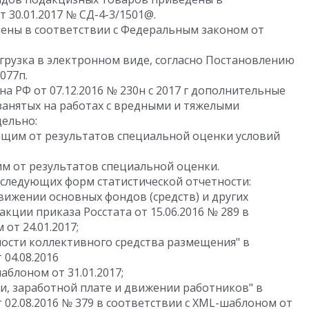
 30.01.2017 № СД-4-3/1501@.
ены в соответствии с Федеральным законом от
грузка в электронном виде, согласно Постановлению
077п.
а РФ от 07.12.2016 № 230н с 2017 г дополнительные
занятых на работах с вредными и тяжелыми
дельно:
сящим от результатов специальной оценки условий
им от результатов специальной оценки.
следующих форм статистической отчетности:
вижении основных фондов (средств) и других
кции приказа Росстата от 15.06.2016 № 289 в
от 24.01.2017;
ности коллективного средства размещения" в
 04.08.2016
аблоном от 31.01.2017;
ти, заработной плате и движении работников" в
 02.08.2016 № 379 в соответствии с XML-шаблоном от