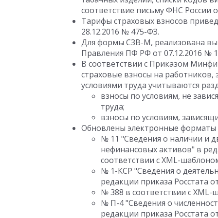
соответствие письму ФНС России от
Тарифы страховых взносов привед
28.12.2016 № 475-ФЗ.
Для формы СЗВ-М, реализована вы
Правления ПФ РФ от 07.12.2016 № 1
В соответствии с Приказом Минфин
страховые взносы на работников, 
условиями труда учитываются раз
взносы по условиям, не зави
труда;
взносы по условиям, зависящ
Обновлены электронные форматы 
№ 11 "Сведения о наличии и д
нефинансовых активов" в реда
соответствии с XML-шаблоном 
№ 1-КСР "Сведения о деятель
редакции приказа Росстата от
№ 388 в соответствии с XML-ш
№ П-4 "Сведения о численнос
редакции приказа Росстата от