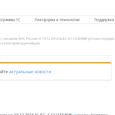
ограммы 1С
Платформа и технологии
Поддержка 
твии с письмом ФНС России от 19.12.2016 № БС-4-11/24349@ уточнен пор
х к категории крупнейших
тайте
актуальные новости