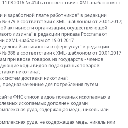
 11.08.2016 № 414 в соответствии с XML-шаблоном от
ти и заработной плате работников" в редакции
6 № 379 в соответствии с XML-шаблоном от 20.01.2017;
ой активности организации, осуществляющей
вого лизинга" в редакции приказа Росстата от
ии с XML-шаблоном от 19.01.2017;
е деловой активности в сфере услуг" в редакции
16 № 388 в соответствии с XML-шаблоном от 20.01.2017
м при ввозе товаров из государств - членов
едующие коды видов подакцизных товаров:
ставки никотина";
х систем доставки никотина";
), предназначенные для потребления путем
сайте ФНС список видов полезных ископаемых в
полезных ископаемых дополнен кодами:
омплексная руда, содержащая медь, никель или
омплексная руда, не содержащая медь, никель или