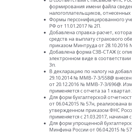
В соответствии с письмом ФНС Рос
формирования имени файла сведен
налогоплательщиков, отнесенных 
Формы персонифицированного уче
РФ от 11.01.2017 № 2П.
Добавлена справка-расчет, котор
средств на выплату страхового обес
приказом Минтруда от 28.10.2016 №
Добавлена форма СЗВ-СТАЖ (с опи
электронном виде в соответствии 
3п.
В декларацию по налогу на добав
29.10.2014 № ММВ-7-3/558@ внесен
от 20.12.2016 № ММВ-7-3/696@. Изм
применяется с отчета за 1 квартал 
Для форм бухгалтерской отчетнос
от 06.04.2015 № 57н, реализована 
утвержденном приказом ФНС Росси
применяется с 21.03.2017, начиная с
Для форм упрощенной бухгалтерск
Минфина России от 06.04.2015 № 5