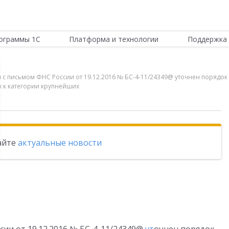
ограммы 1С
Платформа и технологии
Поддержка 
твии с письмом ФНС России от 19.12.2016 № БС-4-11/24349@ уточнен пор
х к категории крупнейших
тайте
актуальные новости