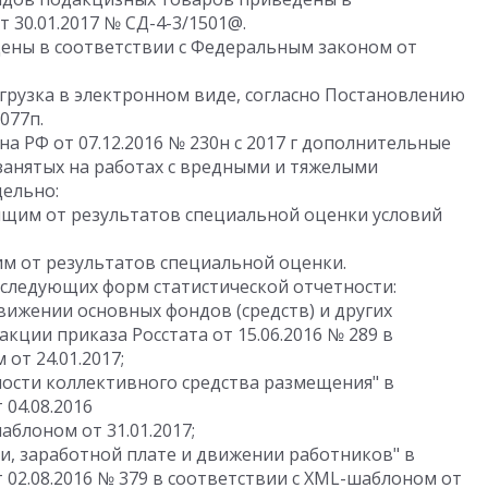
 30.01.2017 № СД-4-3/1501@.
ены в соответствии с Федеральным законом от
грузка в электронном виде, согласно Постановлению
077п.
а РФ от 07.12.2016 № 230н с 2017 г дополнительные
занятых на работах с вредными и тяжелыми
дельно:
сящим от результатов специальной оценки условий
им от результатов специальной оценки.
следующих форм статистической отчетности:
вижении основных фондов (средств) и других
кции приказа Росстата от 15.06.2016 № 289 в
от 24.01.2017;
ности коллективного средства размещения" в
 04.08.2016
аблоном от 31.01.2017;
ти, заработной плате и движении работников" в
 02.08.2016 № 379 в соответствии с XML-шаблоном от