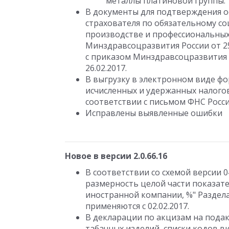
металлы платиновой группы.
В документы для подтверждения о
страхователя по обязательному со
производстве и профессиональных
Минздравсоцразвития России от 25
с приказом Минздравсоцразвития Р
26.02.2017.
В выгрузку в электронном виде фо
исчисленных и удержанных налого
соответствии с письмом ФНС России
Исправлены выявленные ошибки
Новое в версии 2.0.66.16
В соответствии со схемой версии 
размерность целой части показате
иностранной компании, %" Раздела
применяются с 02.02.2017.
В декларации по акцизам на пода
табачных изделий, списки кодов 