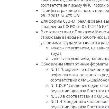
соответствие письму ФНС России от
Тарифы страховых взносов привед
28.12.2016 № 475-ФЗ.
Для формы СЗВ-М, реализована вы
Правления ПФ РФ от 07.12.2016 № 1
В соответствии с Приказом Минфин
страховые взносы на работников, 
условиями труда учитываются раз
взносы по условиям, не зави
труда;
взносы по условиям, зависящ
Обновлены электронные форматы 
№ 11 "Сведения о наличии и д
нефинансовых активов" в реда
соответствии с XML-шаблоном 
№ 1-КСР "Сведения о деятель
редакции приказа Росстата от
№ 388 в соответствии с XML-ш
№ П-4 "Сведения о численнос
редакции приказа Росстата от