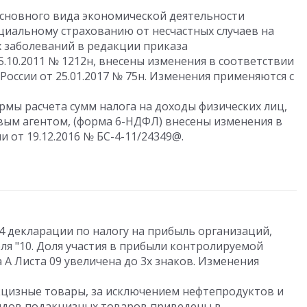
сновного вида экономической деятельности
циальному страхованию от несчастных случаев на
 заболеваний в редакции приказа
.10.2011 № 1212н, внесены изменения в соответствии
оссии от 25.01.2017 № 75н. Изменения применяются с
рмы расчета сумм налога на доходы физических лиц,
вым агентом, (форма 6-НДФЛ) внесены изменения в
 от 19.12.2016 № БС-4-11/24349@.
04 декларации по налогу на прибыль организаций,
ля "10. Доля участия в прибыли контролируемой
 А Листа 09 увеличена до 3х знаков. Изменения
кцизные товары, за исключением нефтепродуктов и
видов подакцизных товаров приведены в