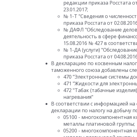
редакции приказа Росстата от
23.01.2017;
№ 1-Т "Сведения о численнос
приказа Росстата от 02.08.201
№ ДАФЛ "Обследование делов
деятельность в сфере финансо
15.08.2016 № 427 в соответств
№ 1-ДА (услуги) "Обследовани
приказа Росстата от 04.08.20
В декларацию по косвенным налога
таможенного союза добавлены сл
470 "Электронные системы до
471 "Жидкости для электронны
472 "Табак (табачные изделия
нагревания"
В соответствии с информацией на 
декларации по налогу на добычу 
05100 - многокомпонентная к
металлы платиновой группы;
05200 - многокомпонентная к