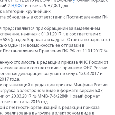
сии от 19.12.2016 № БС-4-11/24349@
ут
очнен порядок
ий 2-
НДФЛ
и отчета 6-НДФЛ для
к категории крупнейших.
та обновлены в соответствии с Постановлением ПФ
ая представляется при обращении за выделением
печения, начиная с 01.01.2017 г. в соответствии с
 585 (раздел Зарплата и кадры - Отчеты по зарплате).
сью ОДВ-1) и возможность ее отправки в
с Постановлением Правления ПФ РФ от 11.01.2017 №
ленную стоимость в редакции приказа ФНС России от
ы изменения в соответствии с приказом ФНС России
ененная декларация вступает в силу с 13.03.2017 и
2017 года.
ти организаций в редакции приказа Минфина России
выгрузка в электроном виде в формате версии 5.07,
и от 20.03.2017 № ММВ-7-6/228@. Новый формат
 отчетности за 2016 год.
ой отчетности организаций в редакции приказа
7н, реализована выгрузка в электроном виде в