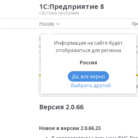
1С:Предприятие 8
Система программ
Россия
Пр
Главная
Новости
Информация на сайте будет
Версия 2.0.66 Новое в версии 2.0.66.23 В соответс
отображаться для региона
отчета 6-НДФЛ для налогоплательщиков, отнесенны
30.03.2017
Россия
Да, все верно
Выбрать другой
Эта новость находится в архиве. Чи
Версия 2.0.66
Новое в версии 2.0.66.23