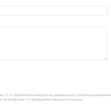
кции 1.3 «1С:Библиотеки электронных документов 8», которая предназна
х на платформе «1С:Предприятие» версии 8.3.8 и выше