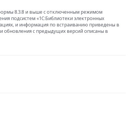
тформы 8.3.8 и выше с отключенным режимом
ения подсистем «1С:Библиотеки электронных
рациях, и информация по встраиванию приведены в
ти обновления с предыдущих версий описаны в