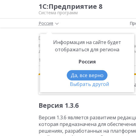
1С:Предприятие 8
Система программ
Россия
Пр
Главная
Новости
Информация на сайте будет
Версия 1.3.6 Версия 1.3.6 является развитием реда
отображаться для региона
документами в прикладных решениях, разработанны
18.01.2017
Россия
Да, все верно
Выбрать другой
Эта новость находится в архиве. Чи
Версия 1.3.6
Версия 1.3.6 является развитием редакц
которая предназначена для обеспечен
решениях, разработанных на платформе 