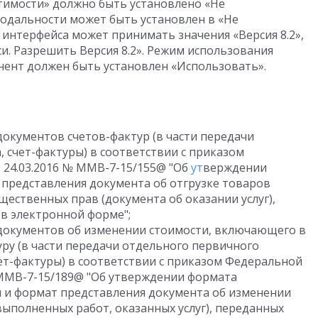
тимости» должно быть установлено «Не
одальности может быть установлен в «Не
 интерфейса может принимать значения «Версия 8.2»,
си. Разрешить Версия 8.2». Режим использования
ент должен быть установлен «Использовать».
кументов счетов-фактур (в части передачи
 счет-фактуры) в соответствии с приказом
 24.03.2016 № ММВ-7-15/155@ "Об
ут
верждении
 представления документа об отгрузке товаров
щественных прав (документа об оказании услуг),
 в электронной форме";
окументов об изменении стоимости, включающего в
ру (в части передачи отдельного первичного
ет-фактуры) в соответствии с приказом Федеральной
N ММВ-7-15/189@ "Об утверждении формата
 и формат представления документа об изменении
ыполненных работ, оказанных услуг), переданных