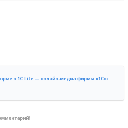
форме в 1С Lite — онлайн-медиа фирмы «1С»:
омментарий!