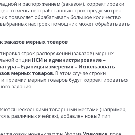
ладной и распоряжением (заказом), корректировки
 цен, отмены неотработанных строк предусмотрен
ник позволяет обрабатывать большое количество
т выбранных настроек помощник может обрабатывать
к заказов мерных товаров
тировка строк распоряжений (заказов) мерных
альной опции
НСИ и администрирование –
латура – Единицы измерения – Использовать
азов мерных товаров
. В этом случае строки
 и приемки мерных товаров будут корректироваться
ого задания.
вляются несколькими товарными местами (например,
тся в различных ячейках), добавлен новый тип
ке упаковок номенклатуры (форма
Упаковка
, поле