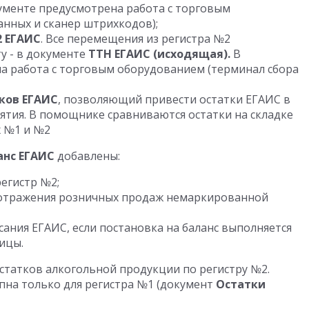
кументе предусмотрена работа с торговым
анных и сканер штрихкодов);
2 ЕГАИС
. Все перемещения из регистра №2
у - в документе
ТТН ЕГАИС (исходящая).
В
а работа с торговым оборудованием (терминал сбора
ков ЕГАИС
, позволяющий привести остатки ЕГАИС в
ятия. В помощнике сравниваются остатки на складке
х №1 и №2
анс ЕГАИС
добавлены:
регистр №2;
 отражения розничных продаж немаркированной
сания ЕГАИС, если постановка на баланс выполняется
ицы.
статков алкогольной продукции по регистру №2.
пна только для регистра №1 (документ
Остатки