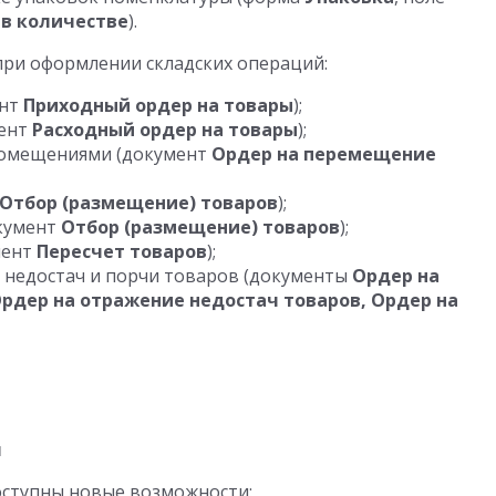
 в количестве
).
при оформлении складских операций:
ент
Приходный ордер на товары
);
мент
Расходный ордер на товары
);
помещениями (документ
Ордер на перемещение
Отбор (размещение) товаров
);
окумент
Отбор (размещение) товаров
);
мент
Пересчет товаров
);
 недостач и порчи товаров (документы
Ордер на
рдер на отражение недостач товаров, Ордер на
я
оступны новые возможности: