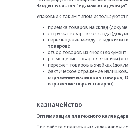
Входит в состав "ед. изм.владельца"
Упаковки с таким типом используются 
приемка товаров на склад (докум
отгрузка товаров со склада (доку
перемещение между складскими 
товаров
);
отбор товаров из ячеек (документ
размещение товаров в ячейки (д
пересчет товаров в ячейках (доку
фактическое отражение излишков,
отражение излишков товаров, О
отражение порчи товаров
).
Казначейство
Оптимизация платежного календар
При работе с платежным календарем д