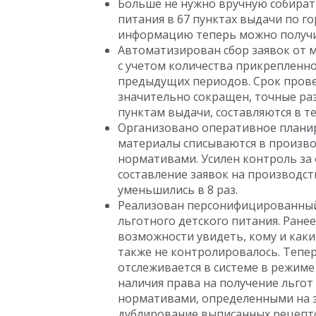
Больше не нужно вручную собират
питания в 67 пунктах выдачи по г
информацию теперь можно получить
Автоматизирован сбор заявок от 
с учетом количества прикрепленно
предыдущих периодов. Срок прове
значительно сокращен, точные ра
пунктам выдачи, составляются в те
Организовано оперативное планир
материалы списываются в произво
нормативами. Усилен контроль за
составление заявок на производс
уменьшились в 8 раз.
Реализован персонифицированный
льготного детского питания. Ране
возможности увидеть, кому и как
также не контролировалось. Тепе
отслеживается в системе в режим
наличия права на получение льгот
нормативами, определенными на з
дублирование выписанных рецепто