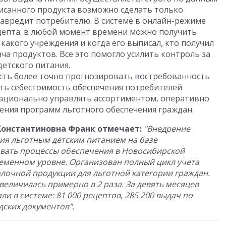
писанного продукта возможно сделать только
навредит потребителю. В системе в онлайн-режиме
цепта: в любой момент времени можно получить
какого учреждения и когда его выписал, кто получил
ча продуктов. Все это помогло усилить контроль за
детского питания.
ть более точно прогнозировать востребованность
ть себестоимость обеспечения потребителей
ационально управлять ассортиментом, оперативно
ния программ льготного обеспечения граждан.
Константиновна Франк отмечает:
"Внедрение
я льготным детским питанием на базе
овать процессы обеспечения в Новосибирской
еменном уровне. Организован полный цикл учета
олочной продукции для льготной категории граждан.
еличилась примерно в 2 раза. За девять месяцев
и в системе: 81 000 рецептов, 285 200 выдач по
дских документов".