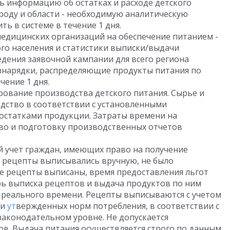
ь информацию об остатках и расходе детского
ороду и области - необходимую аналитическую
 в системе в течение 1 дня.
медицинских организаций на обеспечение питанием -
го населения и статистики выписки/выдачи
дения заявочной кампании для всего региона
знарядки, распределяющие продукты питания по
чение 1 дня.
ование производства детского питания. Сырье и
дство в соответствии с установленными
 остатками продукции. Затраты времени на
тво и подготовку производственных отчетов
 учет граждан, имеющих право на получение
е рецепты выписывались вручную, не было
ие рецепты выписаны, время предоставления льгот
рь выписка рецептов и выдача продуктов по ним
е реального времени. Рецепты выписываются с учетом
 и
ут
вержденных норм потребления, в соответствии с
аконодательном уровне. Не допускается
в. Выдача питания осуществляется строго по данным