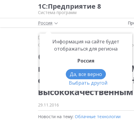
1С:Предприятие 8
Система программ
Россия
Пр
Главная
Новости
Информация на сайте будет
Облачная система на базе «1С:Предприятие 8» пом
отображаться для региона
Облачная система на
Россия
помогает ГАУЗ НСО «
Да, все верно
обеспечивать детей 
Выбрать другой
высококачественным
29.11.2016
Новости на тему:
Облачные технологии