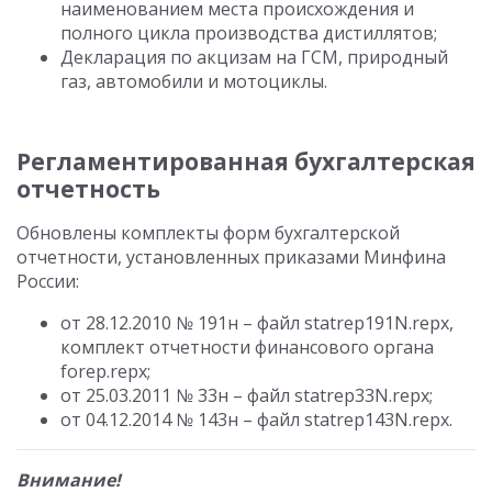
наименованием места происхождения и
полного цикла производства дистиллятов;
Декларация по акцизам на ГСМ, природный
газ, автомобили и мотоциклы.
Регламентированная бухгалтерская
отчетность
Обновлены комплекты форм бухгалтерской
отчетности, установленных приказами Минфина
России:
от 28.12.2010 № 191н – файл statrep191N.repx,
комплект отчетности финансового органа
forep.repx;
от 25.03.2011 № 33н – файл statrep33N.repx;
от 04.12.2014 № 143н – файл statrep143N.repx.
Внимание!