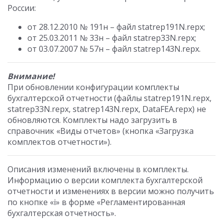
России:
от 28.12.2010 № 191н – файл statrep191N.repx;
от 25.03.2011 № 33н – файл statrep33N.repx;
от 03.07.2007 № 57н – файл statrep143N.repx.
Внимание!
При обновлении конфигурации комплекты
бухгалтерской отчетности (файлы statrep191N.repx,
statrep33N.repx, statrep143N.repx, DataFEA.repx) не
обновляются. Комплекты надо загрузить в
справочник «Виды отчетов» (кнопка «Загрузка
комплектов отчетности»).
Описания изменений включены в комплекты.
Информацию о версии комплекта бухгалтерской
отчетности и изменениях в версии можно получить
по кнопке «i» в форме «Регламентированная
бухгалтерская отчетность».