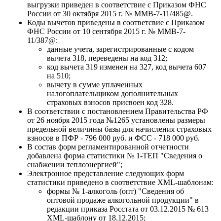
выгрузки приведен в соответствие с Приказом ФНС
России от 30 октября 2015 г. № ММВ-7-11/485@.
Коды вычетов приведены в соответсвие с Приказом
ФНС России от 10 сентября 2015 г. № ММВ-7-
11/387@:
данные учета, зарегистрированные с кодом
вычета 318, переведены на код 312;
код вычета 319 изменен на 327, код вычета 607
на 510;
вычету в сумме уплаченных
налогоплательщиком дополнительных
страховых взносов присвоен код 328.
В соответствии с постановлением Правительства РФ
от 26 ноября 2015 года №1265 установлены размеры
предельной величины базы для начисления страховых
взносов в ПФР - 796 000 руб. и ФСС - 718 000 руб.
В состав форм регламентированной отчетности
добавлена форма статистики № 1-ТЕП "Сведения о
снабжении теплоэнергией";
Электронное представление следующих форм
статистики приведено в соответствие XML-шаблонам:
формы № 1-алкоголь (опт) "Сведения об
оптовой продаже алкогольной продукции" в
редакции приказа Росстата от 03.12.2015 № 613
XML-шаблону от 18.12.2015;