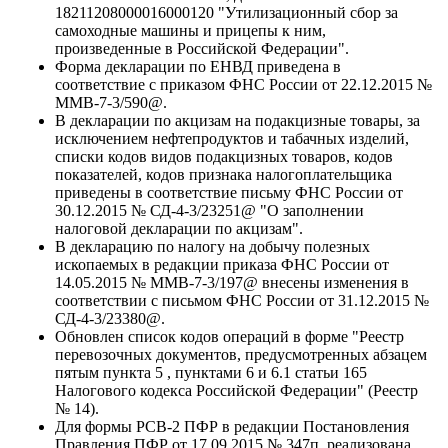
18211208000016000120 "Утилизационный сбор за
самоходные машины и прицепы к ним,
произведенные в Российской Федерации".
Форма декларации по ЕНВД приведена в
соответствие с приказом ФНС России от 22.12.2015 №
ММВ-7-3/590@.
В декларации по акцизам на подакцизные товары, за
исключением нефтепродуктов и табачных изделий,
списки кодов видов подакцизных товаров, кодов
показателей, кодов признака налогоплательщика
приведены в соответствие письму ФНС России от
30.12.2015 № СД-4-3/23251@ "О заполнении
налоговой декларации по акцизам".
В декларацию по налогу на добычу полезных
ископаемых в редакции приказа ФНС России от
14.05.2015 № ММВ-7-3/197@ внесены изменения в
соответствии с письмом ФНС России от 31.12.2015 №
СД-4-3/23380@.
Обновлен список кодов операций в форме "Реестр
перевозочных документов, предусмотренных абзацем
пятым пункта 5 , пунктами 6 и 6.1 статьи 165
Налогового кодекса Российской Федерации" (Реестр
№ 14).
Для формы РСВ-2 ПФР в редакции Постановления
Правления ПФР от 17.09.2015 № 347п, реализована