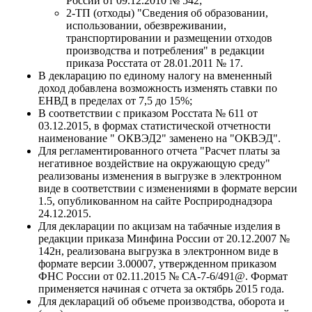
России от 09.12.2010 № 542;
2-ТП (отходы) "Сведения об образовании,
использовании, обезвреживании,
транспортировании и размещении отходов
производства и потребления" в редакции
приказа Росстата от 28.01.2011 № 17.
В декларацию по единому налогу на вмененный
доход добавлена возможность изменять ставки по
ЕНВД в пределах от 7,5 до 15%;
В соответствии с приказом Росстата № 611 от
03.12.2015, в формах статистической отчетности
наименование " ОКВЭД2" заменено на "ОКВЭД".
Для регламентированного отчета "Расчет платы за
негативное воздействие на окружающую среду"
реализованы изменения в выгрузке в электронном
виде в соответствии с изменениями в формате версии
1.5, опубликованном на сайте Росприроднадзора
24.12.2015.
Для декларации по акцизам на табачные изделия в
редакции приказа Минфина России от 20.12.2007 №
142н, реализована выгрузка в электронном виде в
формате версии 3.00007, утвержденном приказом
ФНС России от 02.11.2015 № СА-7-6/491@. Формат
применяется начиная с отчета за октябрь 2015 года.
Для деклараций об объеме производства, оборота и