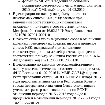
формы № МП-сп "Сведения об основных
показателях деятельности малого предприятия за
2015 год" XML-шаблону от 01.03.2016.
В декларации по налогу на добычу полезных
ископаемых список КБК, выдаваемый при
заполнении соответствующих показателей
декларации, приведен в соответствие приказу
Минфина России от 16.02.16 № 9н: добавлен код
18210701070011000110.
В расчете суммы утилизационного сбора в отношении
колесных транспортных средств, шасси и прицепов
список КБК, выдаваемый при заполнении
соответствующих показателей расчета, приведен в
соответствии приказу Минфина России от 16.02.16 №
9н: добавлен код 18211208000012000120.
В декларацию по единому сельскохозяйственному
налогу внесены изменения в соответствии с приказом
ФНС России от 01.02.2016 № ММВ-7-3/51@ в целях
учета требований статьи 346.8 НК РФ: с 1 января 2015
года представительные органы Республики Крым и
города федерального значения Севастополя вправе
уменьшать размер налоговой ставок по ЕСХН в
отношении периодов 2015 - 2016 годов - до 0
процентов и в отношении периодов 2017 - 2021 годов
- до 4 процентов.