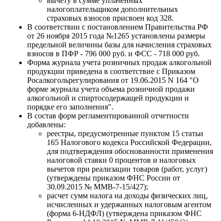
вычету в сумме уплаченных
налогоплательщиком дополнительных
страховых взносов присвоен код 328.
В соответствии с постановлением Правительства РФ
от 26 ноября 2015 года №1265 установлены размеры
предельной величины базы для начисления страховых
взносов в ПФР - 796 000 руб. и ФСС - 718 000 руб.
Форма журнала учета розничных продаж алкогольной
продукции приведена в соответствие с Приказом
Росалкогольрегулирования от 19.06.2015 N 164 "О
форме журнала учета объема розничной продажи
алкогольной и спиртосодержащей продукции и
порядке его заполнения".
В состав форм регламентированной отчетности
добавлены:
реестры, предусмотренные пунктом 15 статьи
165 Налогового кодекса Российской Федерации,
для подтверждения обоснованности применения
налоговой ставки 0 процентов и налоговых
вычетов при реализации товаров (работ, услуг)
(утверждены приказом ФНС России от
30.09.2015 № MMB-7-15/427);
расчет сумм налога на доходы физических лиц,
исчисленных и удержанных налоговым агентом
(форма 6-НДФЛ) (утверждена приказом ФНС