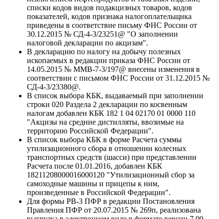
списки кодов видов подакцизных товаров, кодов
показателей, кодов признака налогоплательщика
приведены в соответствие письму ФНС России от
30.12.2015 № СД-4-3/23251@ "О заполнении
налоговой декларации по акцизам".
В декларацию по налогу на добычу полезных
ископаемых в редакции приказа ФНС России от
14.05.2015 № ММВ-7-3/197@ внесены изменения в
соответствии с письмом ФНС России от 31.12.2015 №
СД-4-3/23380@.
В список выбора КБК, выдаваемый при заполнении
строки 020 Раздела 2 декларации по косвенным
налогам добавлен КБК 182 1 04 02170 01 0000 110
"Акцизы на средние дистилляты, ввозимые на
территорию Российской Федерации".
В список выбора КБК в форме Расчета суммы
утилизационного сбора в отношении колесных
транспортных средств (шасси) при представлении
Расчета после 01.01.2016, добавлен КБК
18211208000016000120 "Утилизационный сбор за
самоходные машины и прицепы к ним,
произведенные в Российской Федерации".
Для формы РВ-3 ПФР в редакции Постановления
Правления ПФР от 20.07.2015 № 269п, реализована
выгрузка в электронном виде в формате версии 7.00,