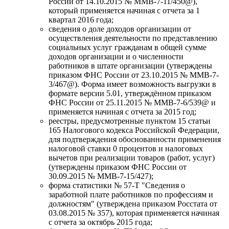
России от 14.10.2015 № ММВ-7-11/450@),
который применяется начиная с отчета за 1
квартал 2016 года;
сведения о доле доходов организации от
осуществления деятельности по представлению
социальных услуг гражданам в общей сумме
доходов организации и о численности
работников в штате организации (утверждены
приказом ФНС России от 23.10.2015 № ММВ-7-
3/467@). Форма имеет возможность выгрузки в
формате версии 5.01, утверждённом приказом
ФНС России от 25.11.2015 № ММВ-7-6/539@ и
применяется начиная с отчета за 2015 год;
реестры, предусмотренные пунктом 15 статьи
165 Налогового кодекса Российской Федерации,
для подтверждения обоснованности применения
налоговой ставки 0 процентов и налоговых
вычетов при реализации товаров (работ, услуг)
(утверждены приказом ФНС России от
30.09.2015 № MMB-7-15/427);
форма статистики № 57-Т "Сведения о
заработной плате работников по профессиям и
должностям" (утверждена приказом Росстата от
03.08.2015 № 357), которая применяется начиная
с отчета за октябрь 2015 года;