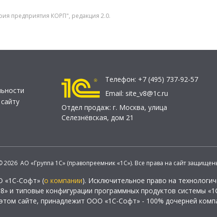
рия предприятия КОРП", редакция 2.0.
Телефон:
+7 (495) 737-92-57
льности
Email:
site_v8@1c.ru
 сайту
Отдел продаж:
г. Москва
,
улица
Селезнёвская, дом 21
© 2026 АО «Группа 1С» (правопреемник «1С»). Все права на сайт защищен
О «1С-Софт» (
о компании
). Исключительное право на технологи
 8» и типовые конфигурации программных продуктов системы «1С
этом сайте, принадлежит ООО «1С-Софт» - 100% дочерней комп