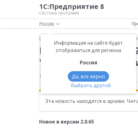
1С:Предприятие 8
Система программ
Россия
Пр
Главная
Новости
Вышла новая версия 2.0.65 т
Информация на сайте будет
Вышла новая версия 
отображаться для региона
"Бухгалтерия предпри
Россия
16.03.2016
Да, все верно
Выбрать другой
Эта новость находится в архиве. Чи
Новое в версии 2.0.65