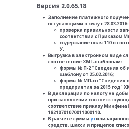
Версия 2.0.65.18
Заполнение платежного поручен
вступающими в силу с 28.03.2016:
проверка правильности зап
соответствии с
Приказом Мин
содержание поля 110 в соотв
У.
Выгрузка в электронном виде с
соответствие XML-шаблонам:
формы № П-2 "Сведения об 
шаблону от 25.02.2016;
формы № МП-сп "Сведения о
предприятия за 2015 год" XM
В декларации по налогу на доб
при заполнении соответствующи
соответствие приказу Минфина Ро
18210701070011000110.
В расчете суммы
ут
илизационно
средств, шасси и прицепов спис