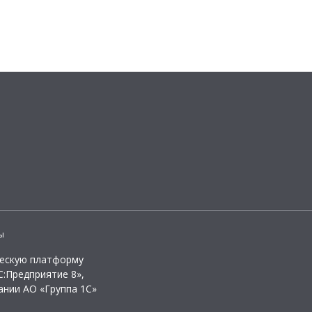
ы
ческую платформу
:Предприятие 8»,
ании АО «Группа 1С»