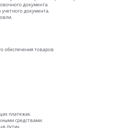
овочного документа.
 учетного документа.
овли.
о обеспечения товаров
щих платежах.
жными средствами.
«в пути».