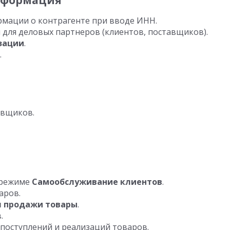
нформация
мации о контрагенте при вводе ИНН.
 для деловых партнеров (клиентов, поставщиков).
зации
.
.
авщиков.
 режиме
Самообслуживание клиентов
.
аров.
я продажи товары
.
.
поступлений и реализаций товаров.