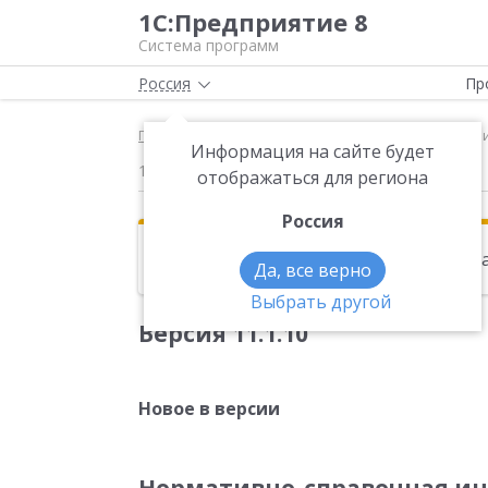
1С:Предприятие 8
Система программ
Россия
Пр
Главная
Новости
Версия 11.1.10 Новое в вер
Информация на сайте будет
19.11.2015
отображаться для региона
Россия
Эта новость находится в архиве. Чи
Да, все верно
Выбрать другой
Версия 11.1.10
Новое в версии