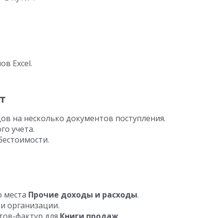
в Excel.
т
ов на несколько документов поступления.
го учета.
бестоимости.
о места
Прочие доходы и расходы
.
и организации.
тов-фактур для
Книги продаж
.