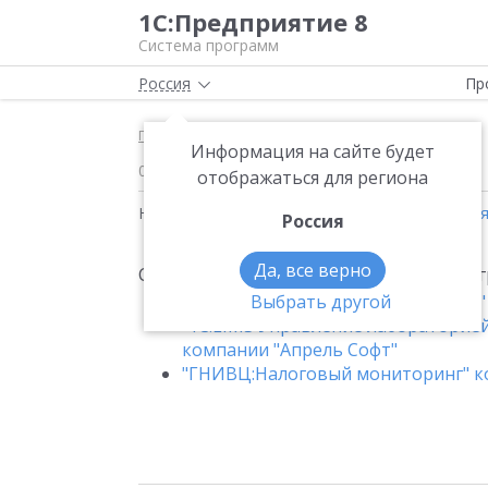
1С:Предприятие 8
Система программ
Россия
Пр
Главная
Новости
Сертификат "Совместимо
Информация на сайте будет
01.06.2026
отображаться для региона
Новости на тему:
1С:ERP Управление предпри
Россия
Да, все верно
Сертификат "Совместимо! Система прог
"Аналит: Учет медицинских услуг 
Выбрать другой
"1С:LIMS Управление лабораторией
компании "Апрель Софт"
"ГНИВЦ:Налоговый мониторинг" 