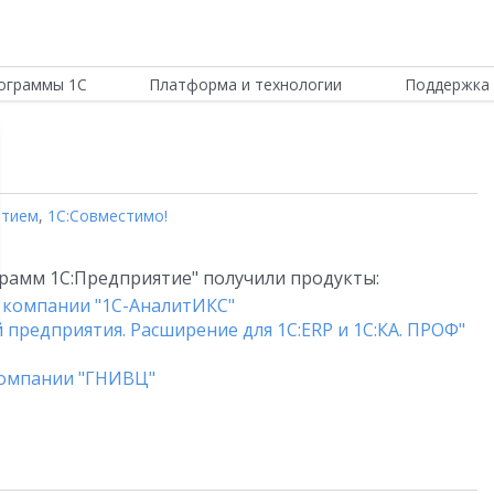
ограммы 1С
Платформа и технологии
Поддержка 
ятием
,
1С:Совместимо!
рамм 1С:Предприятие" получили продукты:
8" компании "1C-АналитИКС"
 предприятия. Расширение для 1С:ERP и 1С:КА. ПРОФ"
компании "ГНИВЦ"