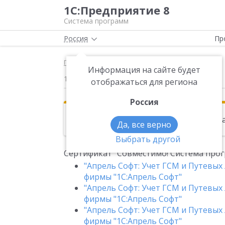
1С:Предприятие 8
Система программ
Россия
Пр
Главная
Новости
Сертификат "Совместимо
Информация на сайте будет
12.05.2015
отображаться для региона
Россия
Эта новость находится в архиве. Чи
Да, все верно
Выбрать другой
Сертификат "Совместимо! Система прог
"Апрель Софт: Учет ГСМ и Путевых л
фирмы "1С:Апрель Софт"
"Апрель Софт: Учет ГСМ и Путевых л
фирмы "1С:Апрель Софт"
"Апрель Софт: Учет ГСМ и Путевых 
фирмы "1С:Апрель Софт"