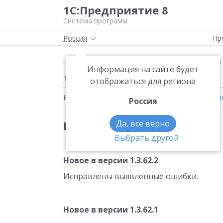
1С:Предприятие 8
Система программ
Россия
Пр
Главная
Новости
Версия 1.3.62 Новое в верси
Информация на сайте будет
13.03.2015
отображаться для региона
Новости на тему:
Налоги
,
Системы налогообл
Россия
Да, все верно
Версия 1.3.62
Выбрать другой
Новое в версии 1.3.62.2
Исправлены выявленные ошибки.
Новое в версии 1.3.62.1