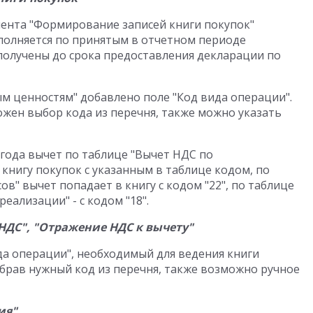
ента "Формирование записей книги покупок"
полняется по принятым в отчетном периоде
получены до срока предоставления декларации по
м ценностям" добавлено поле "Код вида операции".
ожен выбор кода из перечня, также можно указать
 года вычет по таблице "Вычет НДС по
книгу покупок с указанным в таблице кодом, по
в" вычет попадает в книгу с кодом "22", по таблице
ализации" - с кодом "18".
ДС", "Отражение НДС к вычету"
да операции", необходимый для ведения книги
брав нужный код из перечня, также возможно ручное
ия"