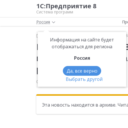
1С:Предприятие 8
Система программ
Россия
Пр
Главная
Новости
Вышла новая версия 3.0.37.28
Информация на сайте будет
Вышла новая версия 3
отображаться для региона
конфигурации "Бухга
Россия
редакция 3.0.
Да, все верно
Выбрать другой
03.12.2014
Эта новость находится в архиве. Чи