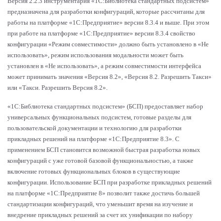
Версия 2.2.3 инструментария «1С
:Б
иблиотека стандартных подсистем»
предназначена для разработки конфигураций, которые рассчитаны для
работы на платформе «1С:Предприятие» версии 8.3.4 и выше. При этом
при работе на платформе «1С
:П
редприятие» версии 8.3.4 свойство
конфигурации «Режим совместимости» должно быть установлено в «Не
использовать», режим использования модальности может быть
установлен в «Не использовать», а режим совместимости интерфейса
может принимать значения «Версия 8.2», «Версия 8.2. Разрешить Такси»
или «Такси. Разрешить Версия 8.2».
«1С
:Б
иблиотека стандартных подсистем» (БСП) предоставляет набор
универсальных функциональных подсистем, готовые разделы для
пользовательской документации и технологию для разработки
прикладных решений на платформе «1С:Предприятие 8.3». С
применением БСП становится возможной быстрая разработка новых
конфигураций с уже готовой базовой функциональностью, а также
включение готовых функциональных блоков в существующие
конфигурации. Использование БСП при разработке прикладных решений
на платформе «1С
:П
редприятие 8» позволит также достичь большей
стандартизации конфигураций, что уменьшит время на изучение и
внедрение прикладных решений за счет их унификации по набору