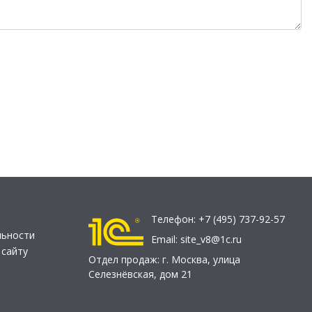
Телефон:
+7 (495) 737-92-57
льности
Email:
site_v8@1c.ru
 сайту
Отдел продаж:
г. Москва
,
улица
Селезнёвская, дом 21