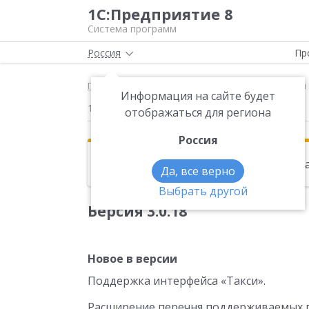
1С:Предприятие 8
Система программ
Россия
Пр
Главная
Новости
Версия 3.0.18 Новое в верси
Информация на сайте будет
18.09.2014
отображаться для региона
Россия
Эта новость находится в архиве. Чи
Да, все верно
Выбрать другой
Версия 3.0.18
Новое в версии
Поддержка интерфейса «Такси».
Расширение перечня поддерживаемых п