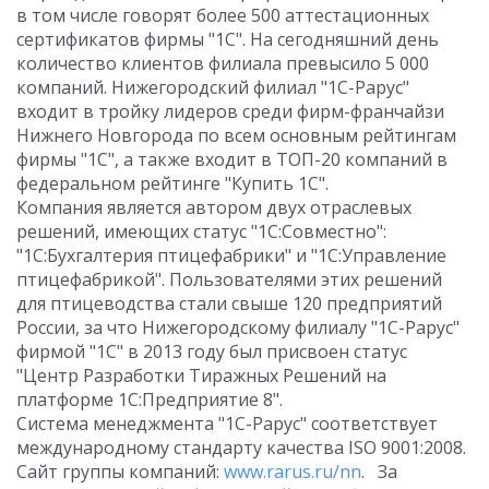
в том числе говорят более 500 аттестационных
сертификатов фирмы "1С". На сегодняшний день
количество клиентов филиала превысило 5 000
компаний. Нижегородский филиал "1С-Рарус"
входит в тройку лидеров среди фирм-франчайзи
Нижнего Новгорода по всем основным рейтингам
фирмы "1С", а также входит в ТОП-20 компаний в
федеральном рейтинге "Купить 1С".
Компания является автором двух отраслевых
решений, имеющих статус "1С:Совместно":
"1С:Бухгалтерия птицефабрики" и "1С:Управление
птицефабрикой". Пользователями этих решений
для птицеводства стали свыше 120 предприятий
России, за что Нижегородскому филиалу "1С-Рарус"
фирмой "1С" в 2013 году был присвоен статус
"Центр Разработки Тиражных Решений на
платформе 1С:Предприятие 8".
Система менеджмента "1С-Рарус" соответствует
международному стандарту качества ISO 9001:2008.
Сайт группы компаний:
www.rarus.ru/nn
. За