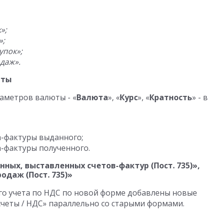
»;
»;
упок»;
даж».
юты
аметров валюты - «
Валюта
», «
Курс
», «
Кратность
» - в
а-фактуры выданного;
а-фактуры полученного.
ных, выставленных счетов-фактур (Пост. 735)»,
родаж (Пост. 735)»
го учета по НДС по новой форме добавлены новые
четы / НДС» параллельно со старыми формами.