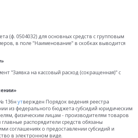
та (ф. 0504032) для основных средств с групповым
еров, в поле "Наименование" в скобках выводится
у»
нт "Заявка на кассовый расход (сокращенная)" с
шении»
 № 136н
ут
вержден Порядок ведения реестра
ении из федерального бюджета субсидий юридическим
лям, физическим лицам - производителям товаров
ым главные распорядители средств обязаны
ими соглашениях о предоставлении субсидий и
тво в электронном виде.