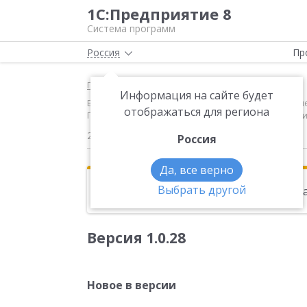
1С:Предприятие 8
Система программ
Россия
Пр
Главная
Новости
Информация на сайте будет
Версия 1.0.28 Новое в версии Учет НДС Внесены изм
отображаться для региона
Правительства РФ от 26.12.2011 г № 1137 "О формах
21.08.2014
Россия
Да, все верно
Выбрать другой
Эта новость находится в архиве. Чи
Версия 1.0.28
Новое в версии