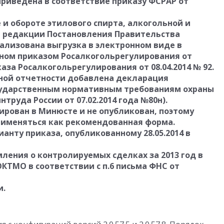
риведена в соответствие приказу ФСРАР от
и обороте этилового спирта, алкогольной и
 редакции Постановления Правительства
реализована выгрузка в электронном виде в
нном приказом Росалкогольрегулирования от
каза Росалкогольрегулирования от 08.04.2014 № 92.
ной отчетности добавлена декларация
осударственным нормативным требованиям охраны
руда России от 07.02.2014 года №80н).
рирован в Минюсте и не опубликован, поэтому
рименяться как рекомендованная форма.
анту приказа, опубликованному 28.05.2014 в
ления о контролируемых сделках за 2013 год в
КТМО в соответствии с п.6 письма ФНС от
и.