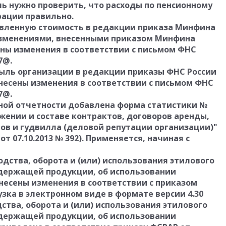
ь нужно проверить, что расходы по пенсионному
рации правильно.
авленную стоимость в редакции приказа Минфина
(с изменениями, внесенными приказом Минфина
есены изменения в соответствии с письмом ФНС
7@.
быль организации в редакции приказы ФНС России
 внесены изменения в соответствии с письмом ФНС
7@.
ной отчетности добавлена форма статистики №
жении и составе контрактов, договоров аренды,
ов и гудвилла (деловой репутации организации)"
т 07.10.2013 № 392). Применяется, начиная с
дства, оборота и (или) использования этилового
одержащей продукции, об использовании
есены изменения в соответствии с приказом
рузка в электронном виде в формате версии 4.30
тва, оборота и (или) использования этилового
одержащей продукции, об использовании