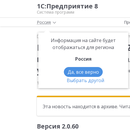
1С:Предприятие 8
Система программ
Россия
Пр
Главная
Новости
Вышла новая версия 2.0.60.4
Информация на сайте будет
Вышла новая версия 2
отображаться для региона
конфигурации "Бухга
Россия
учреждения" КОРП, р
Да, все верно
Выбрать другой
16.07.2014
Эта новость находится в архиве. Чи
Версия 2.0.60