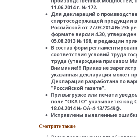
производственных мощностей, п
11.06.2014 г. № 172.
Для деклараций о производстве 
спиртосодержащей продукции в
Российской от 27.03.2014 № 236 
формате версии 4.30, утвержде
05.08.2013 № 198, в редакции при
В состав форм регламентирован
соответствия условий труда г
труда (утверждена приказом Минт
Внимание!!! Приказ не зарегист
указанная декларация может п
Декларация разработана по вари
"Российской газете".
При выгрузке или печати уведом
поле "ОКАТО" указывается код О
18.04.2014 № ОА-4-13/7549@.
Исправлены выявленные ошибк
Смотрите также