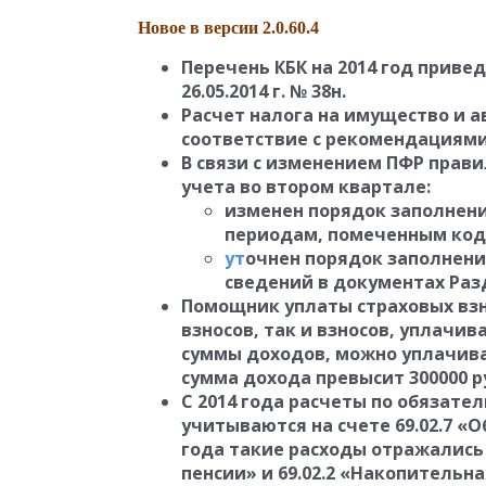
Новое в версии 2.0.60.4
Перечень КБК на 2014 год приве
26.05.2014 г. № 38н.
Расчет налога на имущество и а
соответствие с рекомендациями Ф
В связи с изменением ПФР прав
учета во втором квартале:
изменен порядок заполнени
периодам, помеченным код
ут
очнен порядок заполнени
сведений в документах Раз
Помощник уплаты страховых взн
взносов, так и взносов, уплачив
суммы доходов, можно уплачива
сумма дохода превысит 300000 р
С 2014 года расчеты по обязат
учитываются на счете 69.02.7 «
года такие расходы отражались 
пенсии» и 69.02.2 «Накопительн