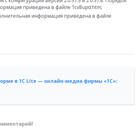
с конфигураций версий 2.0.57.5 и 2.0.57.8. Порядок
ормация приведена в файле 1cv8upd.htm;
олнительная информация приведена в файле
форме в 1С Lite — онлайн-медиа фирмы «1С»:
омментарий!