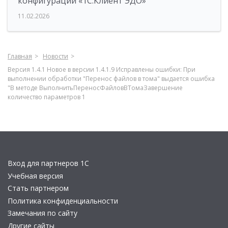
конфигурации «1С:Клиент ЭДО»
11.02.2026
Главная
Новости
Версия 1.4.1 Новое в версии 1.4.1.9 Исправлены ошибки: При
выполнении обработки "Перенос файлов в тома" выдается ошибка
"В методе ВыполнитьПереносФайловВТомаЗавершение
количество параметров 1
Вход для партнеров 1С
Учебная версия
Стать партнером
Политика конфиденциальности
Замечания по сайту
Другие сайты