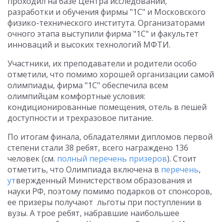
проходил на базе Центра исследований,
разработки и обучения фирмы "1С" и Московского
физико-технического института. Организаторами
очного этапа выступили фирма "1С" и факультет
инноваций и высоких технологий МФТИ.
Участники, их преподаватели и родители особо
отметили, что помимо хорошей
организации самой
олимпиады, фирма "1С" обеспечила всем
олимпийцам комфортные условия:
кондиционированные помещения, отель в пешей
доступности и трехразовое питание.
По итогам финала, обладателями дипломов первой
степени стали 38 ребят, всего награждено 136
человек (см.
полный перечень призеров
). Стоит
отметить, что Олимпиада включена в
перечень
,
ут
вержденный Министерством образования и
науки РФ, поэтому помимо подарков от спонсоров,
ее призеры получают льготы при поступлении в
вузы. А трое ребят, набравшие наибольшее