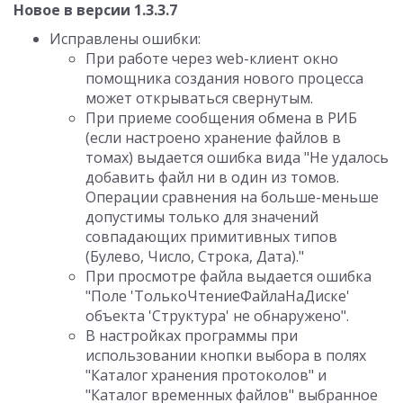
Новое в версии 1.3.3.7
Исправлены ошибки:
При работе через web-клиент окно
помощника создания нового процесса
может открываться свернутым.
При приеме сообщения обмена в РИБ
(если настроено хранение файлов в
томах) выдается ошибка вида "Не удалось
добавить файл ни в один из томов.
Операции сравнения на больше-меньше
допустимы только для значений
совпадающих примитивных типов
(Булево, Число, Строка, Дата)."
При просмотре файла выдается ошибка
"Поле 'ТолькоЧтениеФайлаНаДиске'
объекта 'Структура' не обнаружено".
В настройках программы при
использовании кнопки выбора в полях
"Каталог хранения протоколов" и
"Каталог временных файлов" выбранное