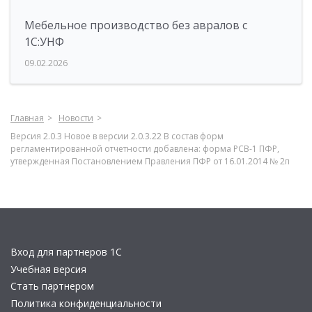
Мебельное производство без авралов с
1С:УНФ
09.02.2026
Главная
Новости
Версия 2.0.3 Новое в версии 2.0.3.22 В состав форм
регламентированной отчетности добавлена: форма РСВ-1 ПФР,
утвержденная Постановлением Правления ПФР от 16.01.2014 № 2п
Вход для партнеров 1С
Учебная версия
Стать партнером
Политика конфиденциальности