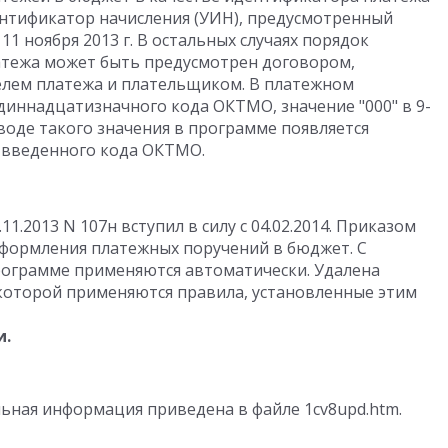
ентификатор начисления (УИН), предусмотренный
 ноября 2013 г. В остальных случаях порядок
атежа может быть предусмотрен договором,
лем платежа и плательщиком. В платежном
диннадцатизначного кода ОКТМО, значение "000" в 9-
воде такого значения в программе появляется
 введенного кода ОКТМО.
1.2013 N 107н вступил в силу с 04.02.2014. Приказом
формления платежных поручений в бюджет. С
программе применяются автоматически. Удалена
которой применяются правила, установленные этим
и.
ьная информация приведена в файле 1cv8upd.htm.