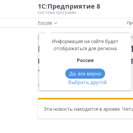
1С:Предприятие 8
Система программ
Россия
Пр
Главная
Новости
Вышла новая версия 10.3.29 
Информация на сайте будет
Вышла новая версия 1
отображаться для региона
конфигурации "Управ
Россия
10.3.
Да, все верно
Выбрать другой
28.03.2014
Эта новость находится в архиве. Чи