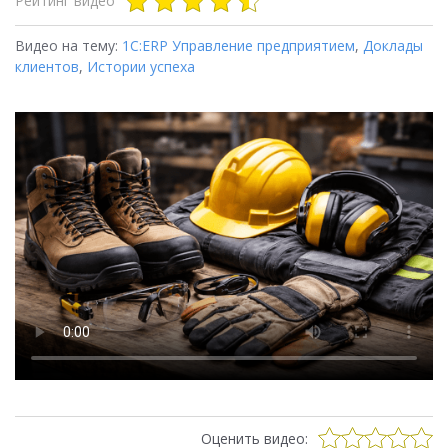
Рейтинг видео
Видео на тему:
1С:ERP Управление предприятием
,
Доклады
клиентов
,
Истории успеха
Оценить видео: