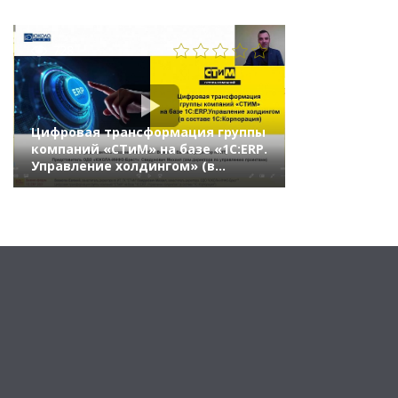
728
Цифровая трансформация группы
компаний «СТиМ» на базе «1С:ERP.
Управление холдингом» (в
составе «1С:Корпорация»)
(Бизнес-форум 1С:ERP онлайн 17
ноября 2021 г., Вовкогон Евгений,
ГК «СТиМ», Свидунович Михаил,
ОДО «ЮКОЛА-ИНФО-Брест»)