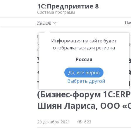
1С:Предприятие 8
Система программ
Россия
Пр
Главная
Методические материалы
Продукты
Информация на сайте будет
Успешный переход на российское ПО «1С:Корпорация
отображаться для региона
Лариса, ООО «Содексо ЕвроАзия»)
Успешный переход на
Россия
«1С:Корпорация» в р
Да, все верно
трансформации бизне
Выбрать другой
(Бизнес-форум 1С:ERP 
Шиян Лариса, ООО «С
20 декабря 2021
623