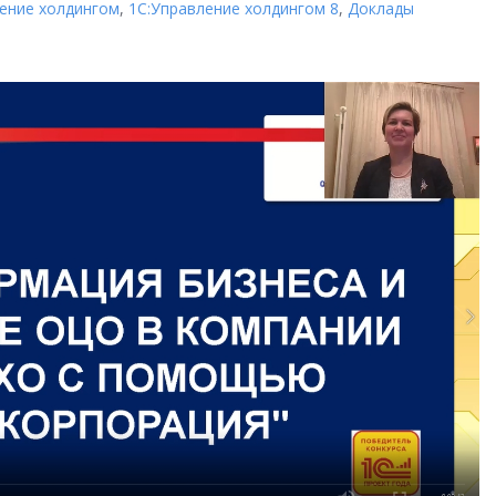
ление холдингом
,
1С:Управление холдингом 8
,
Доклады