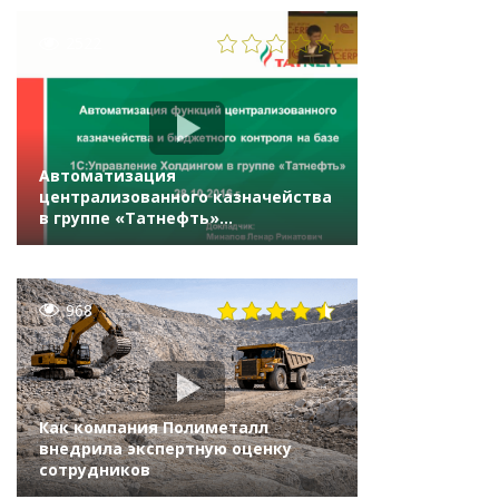
2522
Автоматизация
централизованного казначейства
в группе «Татнефть»
на «1С:Управление холдингом 8»
968
Как компания Полиметалл
внедрила экспертную оценку
сотрудников