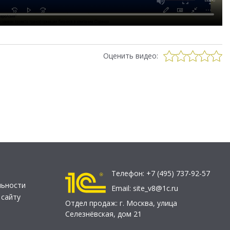
Оценить видео:
Телефон:
+7 (495) 737-92-57
льности
Email:
site_v8@1c.ru
 сайту
Отдел продаж:
г. Москва
,
улица
Селезнёвская, дом 21