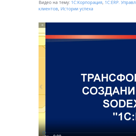
Видео на тему:
1С:Корпорация
,
1С:ERP. Управ
клиентов
,
Истории успеха