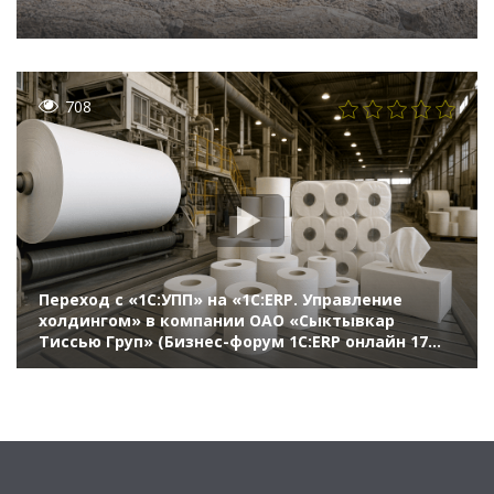
708
Переход с «1С:УПП» на «1С:ERP. Управление
холдингом» в компании ОАО «Сыктывкар
Тиссью Груп» (Бизнес-форум 1С:ERP онлайн 17
ноября 2021 г., Дерябин Алексей, ОАО
«Сыктывкар Тиссью Груп», Кладова Яна, ГК
«Форус»)