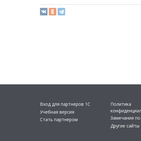
Вход для партнеров 1С
Политика
конфиденциа
Учебная версия
Замечания по
Стать партнером
Другие сайты