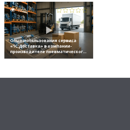
1015
Опыт использования сервиса
«1С:Доставка» в компании-
производителе пневматического
и гидравлического оборудования
ООО «Пневмакс» (Бизнес-форум
1С:ERP онлайн 17 ноября 2021 г.,
Торубаров Александр, ООО
«Пневмакс»)