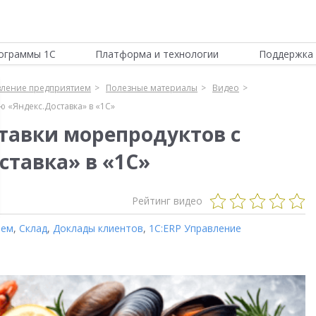
ограммы 1С
Платформа и технологии
Поддержка 
вление предприятием
Полезные материалы
Видео
 «Яндекс.Доставка» в «1С»
тавки морепродуктов с
тавка» в «1С»
Рейтинг видео
ием
,
Склад
,
Доклады клиентов
,
1С:ERP Управление