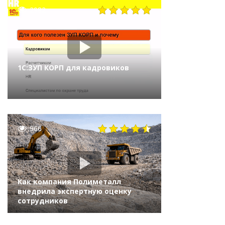
2982
1С:ЗУП КОРП для кадровиков
966
Как компания Полиметалл
внедрила экспертную оценку
сотрудников