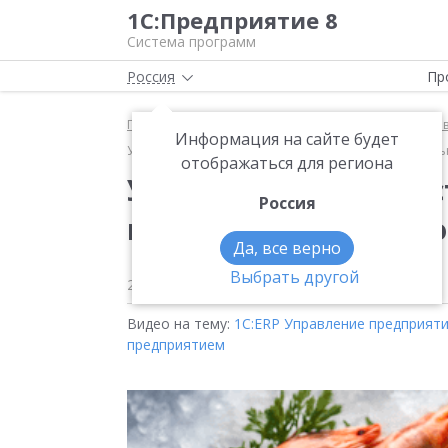
1С:Предприятие 8
Система программ
Россия
Пр
Главная
Методические материалы
1С:ERP Упра
Информация на сайте будет
Улучшаем сервис доставки морепродуктов с помощью
отображаться для региона
Улучшаем сервис дос
Россия
помощью «Яндекс.Дос
Да, все верно
Выбрать другой
27 декабря 2021
760
Видео на тему:
1С:ERP Управление предприят
предприятием