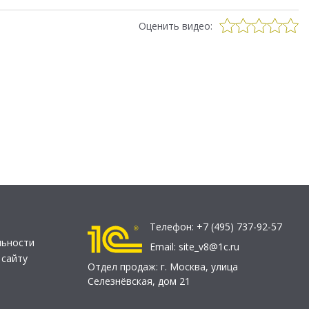
Оценить видео:
Телефон:
+7 (495) 737-92-57
льности
Email:
site_v8@1c.ru
 сайту
Отдел продаж:
г. Москва
,
улица
Селезнёвская, дом 21