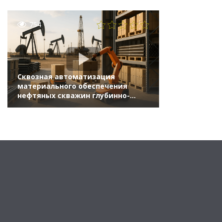
754
Сквозная автоматизация
материального обеспечения
нефтяных скважин глубинно-
насосным оборудованием на базе
«1С:ERP» в ПАО «Татнефть»
(Бизнес-форум 1С:ERP онлайн 17
ноября 2021 г., Янаев Александр,
СП «Татнефть-Добыча»)