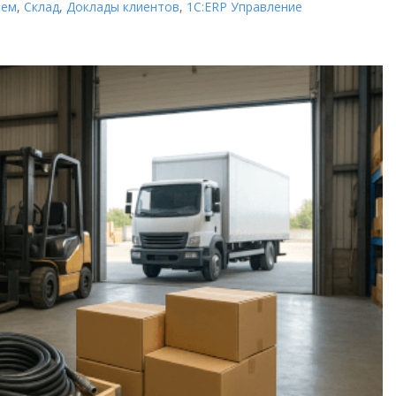
ием
,
Склад
,
Доклады клиентов
,
1С:ERP Управление