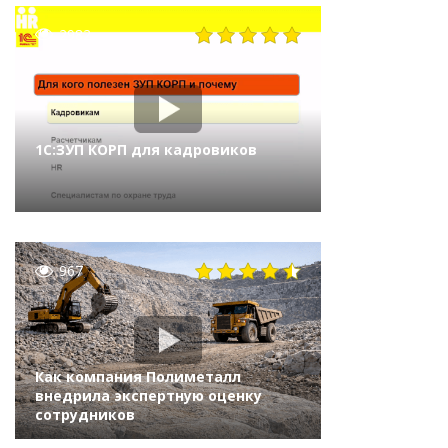
2982
1С:ЗУП КОРП для кадровиков
967
Как компания Полиметалл
внедрила экспертную оценку
сотрудников