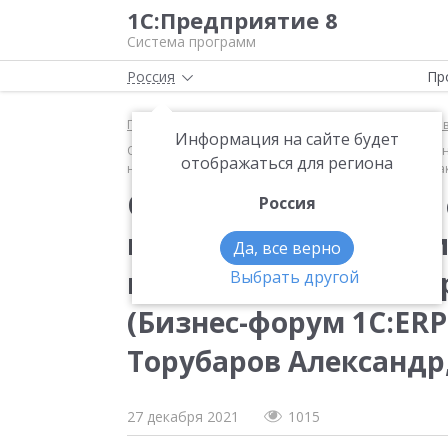
1С:Предприятие 8
Система программ
Россия
Пр
Главная
Методические материалы
1С:ERP Упра
Информация на сайте будет
Опыт использования сервиса «1С:Доставка» в комп
отображаться для региона
ноября 2021 г., Торубаров Александр, ООО «Пневмак
Опыт использования 
Россия
компании-производи
Да, все верно
гидравлического об
Выбрать другой
(Бизнес-форум 1С:ERP 
Торубаров Александр
27 декабря 2021
1015