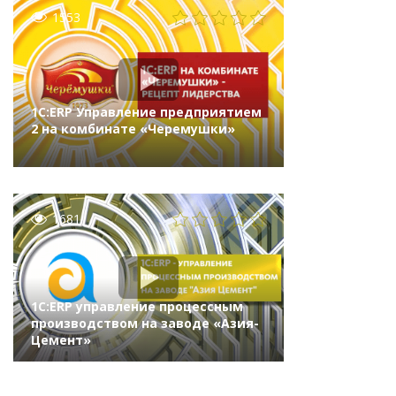
1553
1С:ERP Управление предприятием
2 на комбинате «Черемушки»
1681
1С:ERP управление процессным
производством на заводе «Азия-
Цемент»