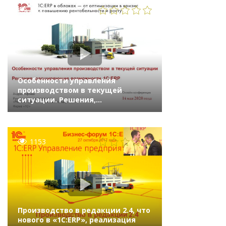
1121
Особенности управления
производством в текущей
ситуации. Решения,
расширяющие возможности
1С:ERP (онлайн-конференция
«1С:ERP в облаках» 14 мая 2020 г.,
Афонин Андрей, «1С»)
1153
Производство в редакции 2.4, что
нового в «1С:ERP», реализация