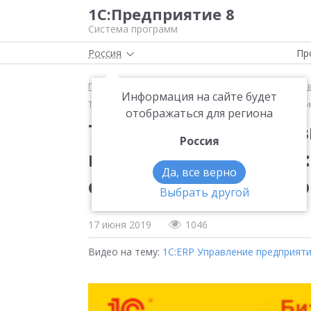
1С:Предприятие 8
Система программ
Россия
Пр
Главная
Методические материалы
1С:ERP Упра
Информация на сайте будет
Три уровня эффективного управления производством
отображаться для региона
Три уровня эффектив
Россия
производством в «1С
Да, все верно
обзор от долгосрочно
Выбрать другой
17 июня 2019
1046
Видео на тему:
1С:ERP Управление предприят