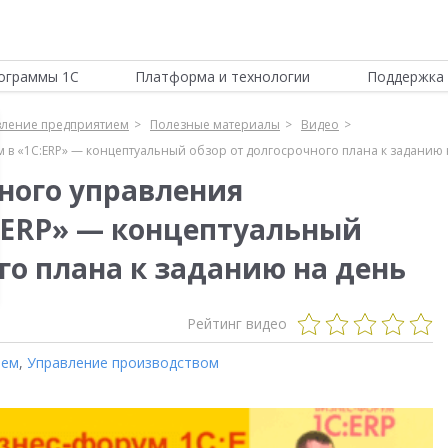
ограммы 1С
Платформа и технологии
Поддержка 
вление предприятием
Полезные материалы
Видео
 в «1С:ERP» — концептуальный обзор от долгосрочного плана к заданию 
ного управления
:ERP» — концептуальный
го плана к заданию на день
Рейтинг видео
ием
,
Управление производством