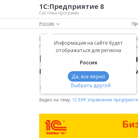
1С:Предприятие 8
Система программ
Россия
Пр
Главная
Методические материалы
1С:ERP Упра
Информация на сайте будет
Производство в редакции 2.4, что нового в «1С:ERP»,
отображаться для региона
Производство в редак
Россия
в «1С:ERP», реализац
Да, все верно
Выбрать другой
17 июня 2019
1154
Видео на тему:
1С:ERP Управление предприят