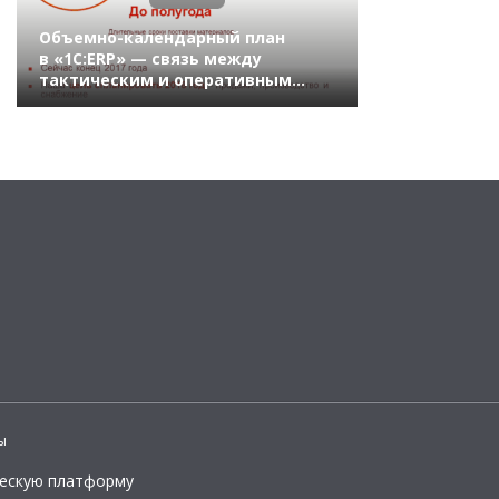
Объемно-календарный план
в «1С:ERP» — связь между
тактическим и оперативным
планированием
ы
ческую платформу