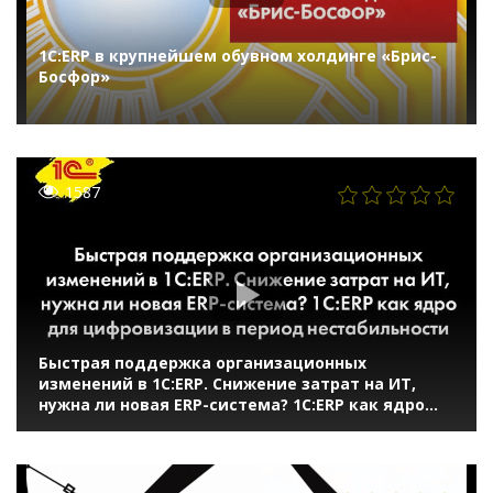
1С:ERP в крупнейшем обувном холдинге «Брис-
Босфор»
1587
Быстрая поддержка организационных
изменений в 1С:ERP. Снижение затрат на ИТ,
нужна ли новая ERP-система? 1С:ERP как ядро
для цифровизации в период нестабильности
(онлайн-конференция "1С:ERP в облаках" 14 мая
2020 г., Кислов Алексей, "1С")