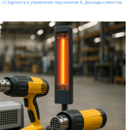
,
1С:Зарплата и управление персоналом 8
,
Доклады клиентов
,