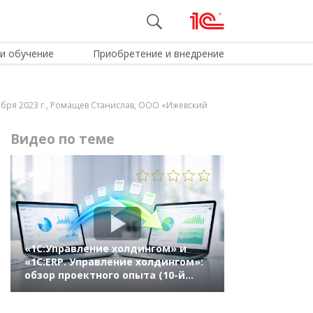
и обучение
Приобретение и внедрение
ября 2023 г., Ромащев Станислав, ООО «Ижевский
Видео по теме
457
«1С:Управление холдингом» и
«1С:ERP. Управление холдингом»:
обзор проектного опыта (10-й
Бизнес-форум 1С:ERP 13 октября
2023 г., Митрохин Станислав, «1С»)