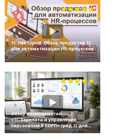
1106
1С:Лекторий. Обзор продуктов 1С
для автоматизации HR-процессов
1655
Обзор возможностей
«1С:Зарплата и управление
персоналом 8 КОРП» (ред.3) для
HR