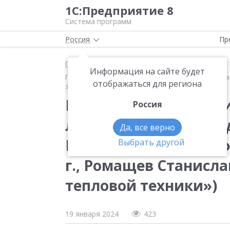
1С:Предприятие 8
Система программ
Россия
Пр
Главная
Методические материалы
Продукты
Информация на сайте будет
Практика организации современного ИТ-ландшафта. 
отображаться для региона
завод тепловой техники»)
Практика организаци
Россия
ландшафта. Опыт ли
Да, все верно
России (10-й Бизнес-ф
Выбрать другой
г., Ромащев Станисл
тепловой техники»)
19 января 2024
423