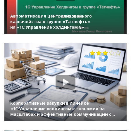
Автоматизация централизованного
казначейства в группе «Татнефть»
на «1С:Управление холдингом 8»
1420
Корпоративные закупки в линейке
«1С:Управление холдингом»: экономия на
масштабах и эффективные коммуникации с
поставщиками, оптимизация оборотного
капитала и бюджетный контроль (10-й Бизнес-
форум 1С:ERP 13 октября 2023 г., Попов Леонид,