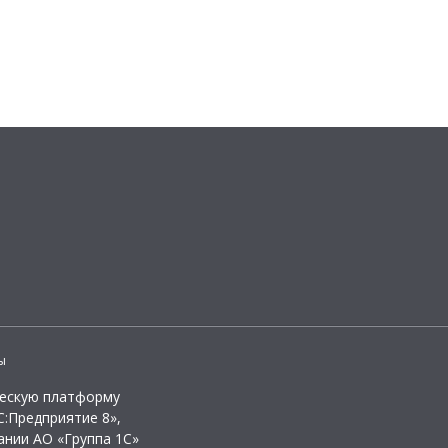
ы
ческую платформу
:Предприятие 8»,
ании АО «Группа 1С»