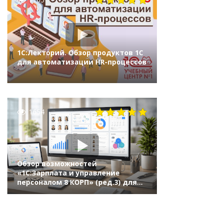
1С:Лекторий. Обзор продуктов 1С
для автоматизации HR-процессов
1654
Обзор возможностей
«1С:Зарплата и управление
персоналом 8 КОРП» (ред.3) для
HR