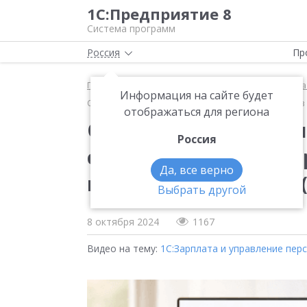
1С:Предприятие 8
Система программ
Россия
Пр
Главная
Методические материалы
1С:Зарплата
Информация на сайте будет
О возможностях оценки кандидатов и сотрудников в 
отображаться для региона
О возможностях оцен
Россия
сотрудников в «1С:З
Да, все верно
персоналом 8 КОРП» (
Выбрать другой
8 октября 2024
1167
Видео на тему:
1С:Зарплата и управление пе