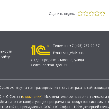
Оценить видео:
Телефон:
+7 (495) 737-92-57
льности
Email:
site_v8@1c.ru
 сайту
Отдел продаж:
г. Москва
,
улица
Селезнёвская, дом 21
© 2026 АО «Группа 1С» (правопреемник «1С»). Все права на сайт защищен
О «1С-Софт» (
о компании
). Исключительное право на технологи
 8» и типовые конфигурации программных продуктов системы «1С
этом сайте, принадлежит ООО «1С-Софт» - 100% дочерней комп