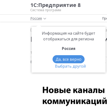
1С:Предприятие 8
Система программ
Россия
Пр
Главная
Методические материалы
1С:Управле
Информация на сайте будет
Каналы коммуникаций
отображаться для региона
Россия
19 марта 2021
1019
Да, все верно
Видео на тему:
1С:Управление нашей фирмой
,
Выбрать другой